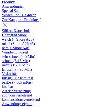
Produkte
Anwendungen
Special Sale
Wissen und DIY-Ideen
Zur Kategorie Produkte
Silikon Kautschuk
Härtegrad Shore
weich (< Shore A25)
mittel (Shore A26-45)
hart (> Shore A46)
Verarbeitungszeit
sehr schnell (< 5 Min)
schnell (5-15 Min)
mittel (15-30 Min)
langsam (> 30 Min)
Viskosität
flüssig (< 29k mPas)
pastös (> 30k mPas)
knetbar
Art der Vernetzung
additionsvernetzend
kondensationsvernetzend
Anwendungseignung