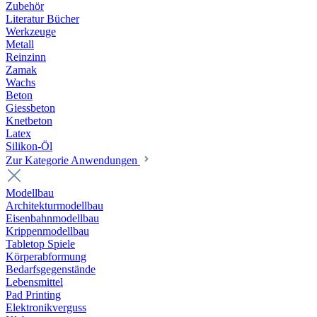
Zubehör
Literatur Bücher
Werkzeuge
Metall
Reinzinn
Zamak
Wachs
Beton
Giessbeton
Knetbeton
Latex
Silikon-Öl
Zur Kategorie Anwendungen
Modellbau
Architekturmodellbau
Eisenbahnmodellbau
Krippenmodellbau
Tabletop Spiele
Körperabformung
Bedarfsgegenstände
Lebensmittel
Pad Printing
Elektronikverguss