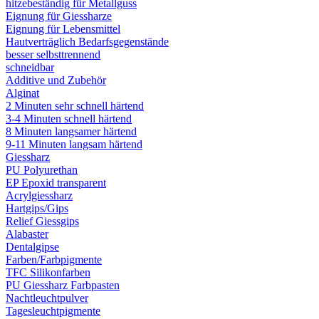
hitzebeständig für Metallguss
Eignung für Giessharze
Eignung für Lebensmittel
Hautverträglich Bedarfsgegenstände
besser selbsttrennend
schneidbar
Additive und Zubehör
Alginat
2 Minuten sehr schnell härtend
3-4 Minuten schnell härtend
8 Minuten langsamer härtend
9-11 Minuten langsam härtend
Giessharz
PU Polyurethan
EP Epoxid transparent
Acrylgiessharz
Hartgips/Gips
Relief Giessgips
Alabaster
Dentalgipse
Farben/Farbpigmente
TFC Silikonfarben
PU Giessharz Farbpasten
Nachtleuchtpulver
Tagesleuchtpigmente