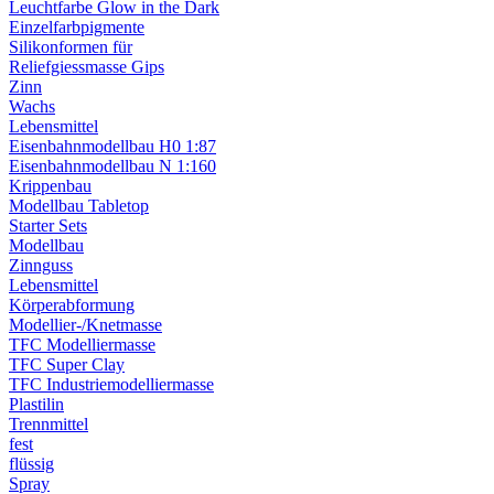
Leuchtfarbe Glow in the Dark
Einzelfarbpigmente
Silikonformen für
Reliefgiessmasse Gips
Zinn
Wachs
Lebensmittel
Eisenbahnmodellbau H0 1:87
Eisenbahnmodellbau N 1:160
Krippenbau
Modellbau Tabletop
Starter Sets
Modellbau
Zinnguss
Lebensmittel
Körperabformung
Modellier-/Knetmasse
TFC Modelliermasse
TFC Super Clay
TFC Industriemodelliermasse
Plastilin
Trennmittel
fest
flüssig
Spray