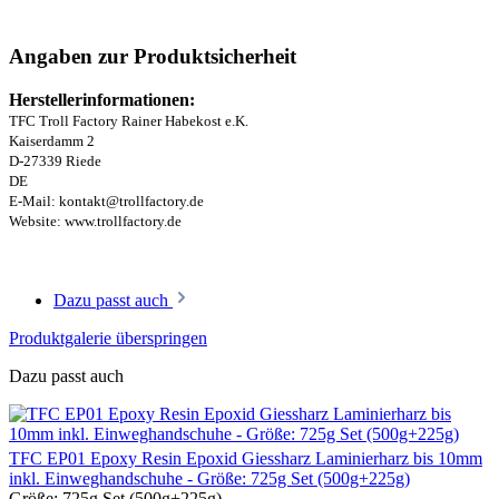
Angaben zur Produktsicherheit
Herstellerinformationen:
TFC Troll Factory Rainer Habekost e.K.
Kaiserdamm 2
D-27339 Riede
DE
E-Mail: kontakt@trollfactory.de
Website: www.trollfactory.de
Dazu passt auch
Produktgalerie überspringen
Dazu passt auch
TFC EP01 Epoxy Resin Epoxid Giessharz Laminierharz bis 10mm
inkl. Einweghandschuhe - Größe: 725g Set (500g+225g)
Größe:
725g Set (500g+225g)