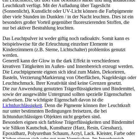
Leuchtkraft verfügt. Mit der Aufladung über Tageslicht
(Sonnenlicht), Kunstlicht oder UV-Licht können die Farbpigmente
über viele Stunden im Dunklen / in der Nacht leuchten. Dies ist ein
besonders großer Vorteil gegenüber fluoreszierenden Stoffen, die
nur bei aktiver Bestrahlung leuchten.
Das Leuchtpulver ist weder giftig noch radioaktiv. Somit kann es
beispielsweise für die Erleuchtung einzelner Elemente in
Kinderzimmern (z.B. Sterne, Lichtschalter) problemlos genutzt
werden.
Generell kann der Glow in the dark Effekt in verschiedenen
kreativen Tätigkeiten im Außen- und Innenbereich erzeugt werden.
Die Leuchtpigmente eignen sich ideal zum Malen, Dekorieren,
Basteln, Verzierung/Markierung von Oberflächen, Nageldesign oder
Leuchtschmuck. Ihrer Kreativität sind keine Grenzen gesetzt.
Die zur Anwendung genutzten Trägerflüssigkeiten und Bindemittel,
sowie der ausgewählte Untergrund sollten spezielle Eigenschaften
aufweisen. Die wichtigste Eigenschaft davon ist die
Lichtdurchlässigkeit
. Denn die Pigmente können ihre Leuchtkraft
nur unter bestimmten Bedingungen freisetzen, die bei
lichtundurchlässigen Objekten nicht gegeben sind.
Besonders eignen sich farblose Trägerflüssigkeiten und Bindemittel
wie Silikon Kautschuk, Kunstharze (Harz, Resin, Giessharz),
Epoxidharz, Polyurethan Schaum, Acryl, Lack. Kleister, Farbe oder
Kleber eignen sich sehr gut zum Vermischen. Im Innenbereich