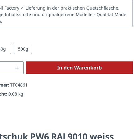
ll Factory ✓ Lieferung in der praktischen Quetschflasche.
e Inhaltsstoffe und originalgetreue Modelle - Qualität Made
.
hlen
50g
500g
 Anzahl: Gib den gewünschten Wert ein 
In den Warenkorb
mer:
TFC4861
cht:
0.08 kg
utschuk PW6 RAL9010 weiss