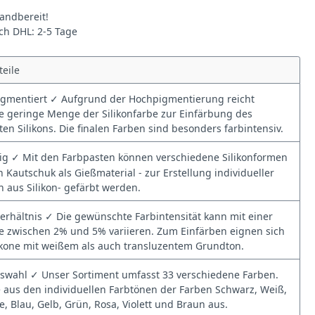
andbereit!
rch DHL: 2-5 Tage
teile
gmentiert ✓ Aufgrund der Hochpigmentierung reicht
ne geringe Menge der Silikonfarbe zur Einfärbung des
en Silikons. Die finalen Farben sind besonders farbintensiv.
tig ✓ Mit den Farbpasten können verschiedene Silikonformen
n Kautschuk als Gießmaterial - zur Erstellung individueller
 aus Silikon- gefärbt werden.
rhältnis ✓ Die gewünschte Farbintensität kann mit einer
 zwischen 2% und 5% variieren. Zum Einfärben eignen sich
ikone mit weißem als auch transluzentem Grundton.
swahl ✓ Unser Sortiment umfasst 33 verschiedene Farben.
 aus den individuellen Farbtönen der Farben Schwarz, Weiß,
e, Blau, Gelb, Grün, Rosa, Violett und Braun aus.