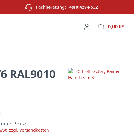
Fachberatung: +49(0)4294-532
0,00 €*
Ware
W6 RAL9010
*
(326,67 €* / 1 kg)
MwSt. zzgl. Versandkosten