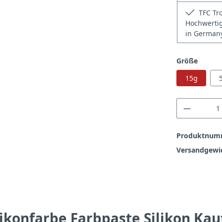
TFC Tro
Hochwertig
in Germany
auswä
Größe
15g
Produkt
Produktnum
Versandgewi
likonfarbe Farbpaste Silikon Ka