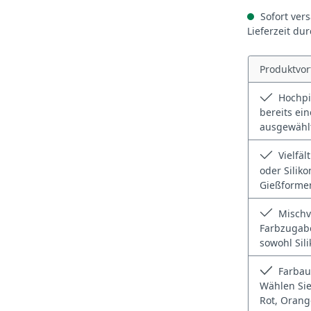
Sofort vers
Lieferzeit du
Produktvor
Hochpi
bereits ei
ausgewählt
Vielfäl
oder Siliko
Gießformen
Mischve
Farbzugabe
sowohl Sil
Farbau
Wählen Sie
Rot, Orang