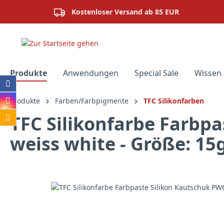
springen
Zur Hauptnavigation springen
Kostenloser Versand ab 85 EUR
Produkte
Anwendungen
Special Sale
Wissen 
Produkte
Farben/Farbpigmente
TFC Silikonfarben
TFC Silikonfarbe Farbp
weiss white - Größe: 15
Bildergalerie überspringen