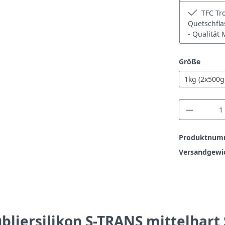
TFC Tro
Quetschfla
- Qualität
auswä
Größe
1kg (2x500g
Produkt
Produktnum
Versandgewi
liersilikon S-TRANS mittelhart S