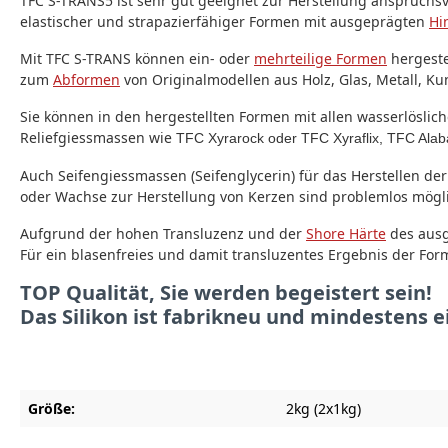
TFC S-TRANS5 ist sehr gut geeignet zur Herstellung anspruchsvo
elastischer und strapazierfähiger Formen mit ausgeprägten
Hi
Mit TFC S-TRANS können ein- oder
mehrteilige Formen
hergeste
zum
Abformen
von Originalmodellen aus Holz, Glas, Metall, K
Sie können in den hergestellten Formen mit allen wasserlöslich
Reliefgiessmassen wie
TFC Xyrarock oder TFC Xyraflix, TFC Alab
Auch Seifengiessmassen (Seifenglycerin) für das Herstellen der
oder Wachse zur Herstellung von Kerzen sind problemlos mögli
Aufgrund der hohen Transluzenz und der
Shore Härte
des ausg
Für ein blasenfreies und damit transluzentes Ergebnis der Fo
TOP Qualität, Sie werden begeistert sein!
Das Silikon ist fabrikneu und mindestens ei
Größe:
2kg (2x1kg)