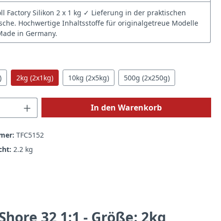
ll Factory Silikon 2 x 1 kg ✓ Lieferung in der praktischen
sche. Hochwertige Inhaltsstoffe für originalgetreue Modelle
 Made in Germany.
hlen
)
2kg (2x1kg)
10kg (2x5kg)
500g (2x250g)
 Anzahl: Gib den gewünschten Wert ein 
In den Warenkorb
mer:
TFC5152
cht:
2.2 kg
hore 32 1:1 - Größe: 2kg