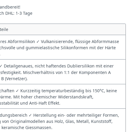
andbereit!
rch DHL: 1-3 Tage
teile
es Abformsilikon ✓ Vulkanisierende, flüssige Abformmasse
chsvolle und gummielastische Silikonformen mit der Härte
.
✓ Detailgenaues, nicht haftendes Dubliersilikon mit einer
sfestigkeit. Mischverhältnis von 1:1 der Komponenten A
 B (Vernetzer).
haften ✓ Kurzzeitig temperaturbeständig bis 150°C, keine
ärme. Mit hoher chemischer Widerstandskraft,
tabilität und Anti-Haft Effekt.
ungsbereich ✓ Herstellung ein- oder mehrteiliger Formen,
von Originalmodellen aus Holz, Glas, Metall, Kunststoff,
 keramische Giessmassen.