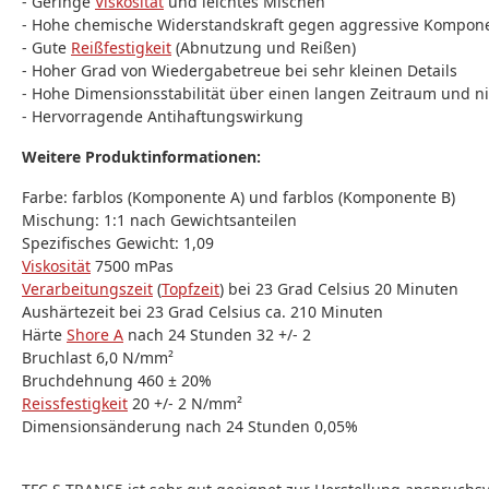
- Geringe
Viskosität
und leichtes Mischen
- Hohe chemische Widerstandskraft gegen aggressive Kompone
- Gute
Reißfestigkeit
(Abnutzung und Reißen)
- Hoher Grad von Wiedergabetreue bei sehr kleinen Details
- Hohe Dimensionsstabilität über einen langen Zeitraum und n
- Hervorragende Antihaftungswirkung
Weitere Produktinformationen:
Farbe: farblos (Komponente A) und farblos (Komponente B)
Mischung: 1:1 nach Gewichtsanteilen
Spezifisches Gewicht: 1,09
Viskosität
7500 mPas
Verarbeitungszeit
(
Topfzeit
) bei 23 Grad Celsius 20 Minuten
Aushärtezeit bei 23 Grad Celsius ca. 210 Minuten
Härte
Shore A
nach 24 Stunden 32 +/- 2
Bruchlast 6,0 N/mm²
Bruchdehnung 460 ± 20%
Reissfestigkeit
20 +/- 2 N/mm²
Dimensionsänderung nach 24 Stunden 0,05%