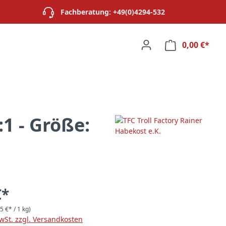
Fachberatung: +49(0)4294-532
0,00 €*
Ware
1 - Größe:
€*
5 €* / 1 kg)
MwSt. zzgl. Versandkosten