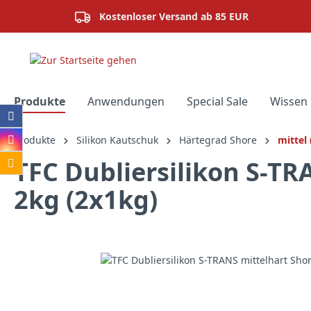
springen
Zur Hauptnavigation springen
Kostenloser Versand ab 85 EUR
Produkte
Anwendungen
Special Sale
Wissen 
Produkte
Silikon Kautschuk
Härtegrad Shore
mittel
TFC Dubliersilikon S-TR
2kg (2x1kg)
Bildergalerie überspringen