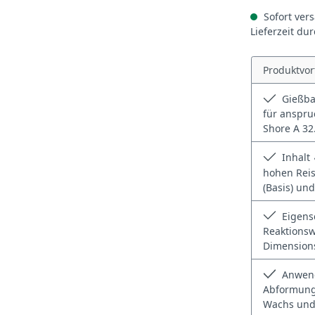
Sofort vers
Lieferzeit du
Produktvor
Gießbar
für anspru
Shore A 32
Inhalt 
hohen Reis
(Basis) und
Eigensc
Reaktionsw
Dimensionss
Anwend
Abformung 
Wachs und