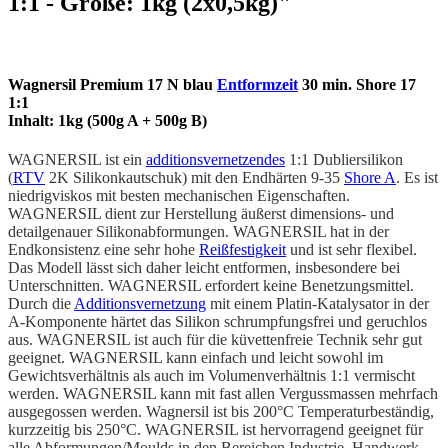
1:1 - Größe: 1kg (2x0,5kg)"
Wagnersil Premium 17 N blau
Entformzeit
30 min. Shore 17
1:1
Inhalt: 1kg (500g A + 500g B)
WAGNERSIL ist ein
additionsvernetzendes
1:1 Dubliersilikon
(
RTV
2K Silikonkautschuk) mit den Endhärten 9-35
Shore A
. Es ist
niedrigviskos mit besten mechanischen Eigenschaften.
WAGNERSIL dient zur Herstellung äußerst dimensions- und
detailgenauer Silikonabformungen. WAGNERSIL hat in der
Endkonsistenz eine sehr hohe
Reißfestigkeit
und ist sehr flexibel.
Das Modell lässt sich daher leicht entformen, insbesondere bei
Unterschnitten. WAGNERSIL erfordert keine Benetzungsmittel.
Durch die
Additionsvernetzung
mit einem Platin-Katalysator in der
A-Komponente härtet das Silikon schrumpfungsfrei und geruchlos
aus. WAGNERSIL ist auch für die küvettenfreie Technik sehr gut
geeignet. WAGNERSIL kann einfach und leicht sowohl im
Gewichtsverhältnis als auch im Volumenverhältnis 1:1 vermischt
werden. WAGNERSIL kann mit fast allen Vergussmassen mehrfach
ausgegossen werden. Wagnersil ist bis 200°C Temperaturbeständig,
kurzzeitig bis 250°C. WAGNERSIL ist hervorragend geeignet für
alle Abformungen/Moulds in den Bereichen Industrie, Handwerk