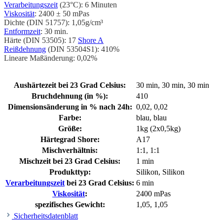
Verarbeitungszeit
(23°C): 6 Minuten
Viskosität
: 2400 ± 50 mPas
Dichte (DIN 51757): 1,05g/cm³
Entformzeit
: 30 min.
Härte (DIN 53505): 17
Shore A
Reißdehnung
(DIN 53504S1): 410%
Lineare Maßänderung: 0,02%
Aushärtezeit bei 23 Grad Celsius:
30 min
, 30 min
, 30 min
Bruchdehnung (in %):
410
Dimensionsänderung in % nach 24h:
0,02
, 0,02
Farbe:
blau
, blau
Größe:
1kg (2x0,5kg)
Härtegrad Shore:
A17
Mischverhältnis:
1:1
, 1:1
Mischzeit bei 23 Grad Celsius:
1 min
Produkttyp:
Silikon
, Silikon
Verarbeitungszeit
bei 23 Grad Celsius:
6 min
Viskosität
:
2400 mPas
spezifisches Gewicht:
1,05
, 1,05
Sicherheitsdatenblatt