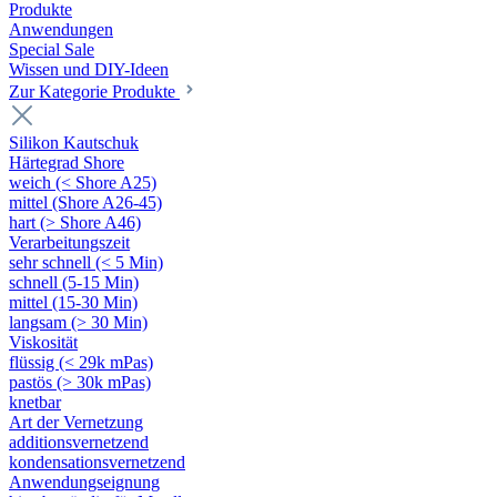
Produkte
Anwendungen
Special Sale
Wissen und DIY-Ideen
Zur Kategorie Produkte
Silikon Kautschuk
Härtegrad Shore
weich (< Shore A25)
mittel (Shore A26-45)
hart (> Shore A46)
Verarbeitungszeit
sehr schnell (< 5 Min)
schnell (5-15 Min)
mittel (15-30 Min)
langsam (> 30 Min)
Viskosität
flüssig (< 29k mPas)
pastös (> 30k mPas)
knetbar
Art der Vernetzung
additionsvernetzend
kondensationsvernetzend
Anwendungseignung