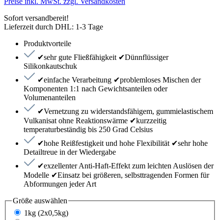
Preise inkl. MwSt. zzgl. Versandkosten
Sofort versandbereit!
Lieferzeit durch DHL: 1-3 Tage
Produktvorteile
✔sehr gute Fließfähigkeit ✔Dünnflüssiger
Silikonkautschuk
✔einfache Verarbeitung ✔problemloses Mischen der
Komponenten 1:1 nach Gewichtsanteilen oder
Volumenanteilen
✔Vernetzung zu widerstandsfähigem, gummielastischem
Vulkanisat ohne Reaktionswärme ✔kurzzeitig
temperaturbeständig bis 250 Grad Celsius
✔hohe Reißfestigkeit und hohe Flexibilität ✔sehr hohe
Detailtreue in der Wiedergabe
✔exzellenter Anti-Haft-Effekt zum leichten Auslösen der
Modelle ✔Einsatz bei größeren, selbsttragenden Formen für
Abformungen jeder Art
Größe
auswählen
1kg (2x0,5kg)