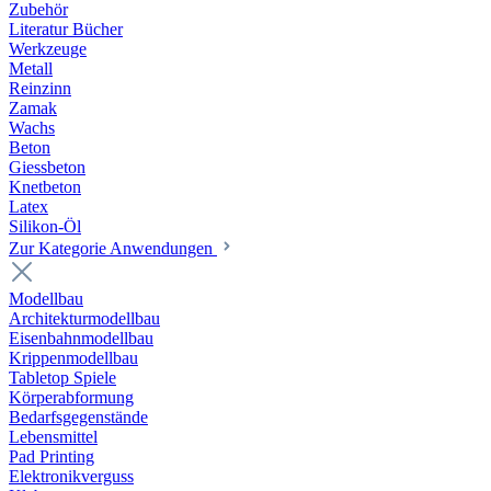
Zubehör
Literatur Bücher
Werkzeuge
Metall
Reinzinn
Zamak
Wachs
Beton
Giessbeton
Knetbeton
Latex
Silikon-Öl
Zur Kategorie Anwendungen
Modellbau
Architekturmodellbau
Eisenbahnmodellbau
Krippenmodellbau
Tabletop Spiele
Körperabformung
Bedarfsgegenstände
Lebensmittel
Pad Printing
Elektronikverguss