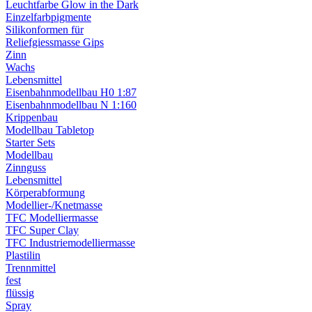
Leuchtfarbe Glow in the Dark
Einzelfarbpigmente
Silikonformen für
Reliefgiessmasse Gips
Zinn
Wachs
Lebensmittel
Eisenbahnmodellbau H0 1:87
Eisenbahnmodellbau N 1:160
Krippenbau
Modellbau Tabletop
Starter Sets
Modellbau
Zinnguss
Lebensmittel
Körperabformung
Modellier-/Knetmasse
TFC Modelliermasse
TFC Super Clay
TFC Industriemodelliermasse
Plastilin
Trennmittel
fest
flüssig
Spray