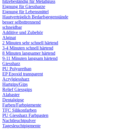
hitzebeständig für Metallguss
Eignung für Giessharze
Eignung für Lebensmittel
Hautverträglich Bedarfsgegenstände
besser selbsttrennend
schneidbar
Additive und Zubehör
Alginat
2 Minuten sehr schnell härtend
3-4 Minuten schnell härtend
8 Minuten langsamer härtend
9-11 Minuten langsam härtend
Giessharz
PU Polyurethan
EP Epoxid transparent
Acrylgiessharz
Hartgips/Gips
Relief Giessgips
Alabaster
Dentalgipse
Farben/Farbpigmente
TFC Silikonfarben
PU Giessharz Farbpasten
Nachtleuchtpulver
Tagesleuchtpigmente