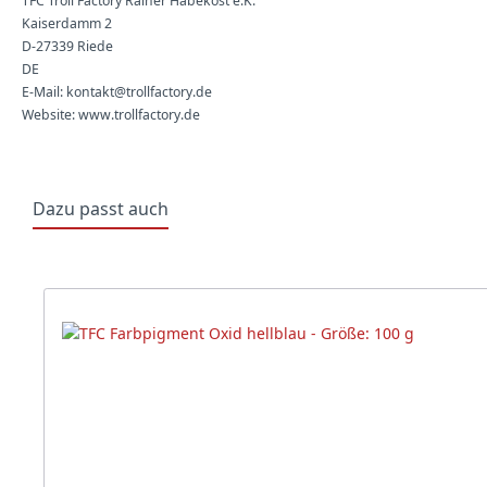
TFC Troll Factory Rainer Habekost e.K.
Kaiserdamm 2
D-27339 Riede
DE
E-Mail: kontakt@trollfactory.de
Website: www.trollfactory.de
Dazu passt auch
Produktgalerie überspringen