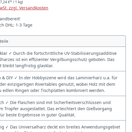
7,24 €* / 1 kg)
MwSt. zzgl. Versandkosten
andbereit!
rch DHL: 1-3 Tage
teile
lklar ✓ Durch die fortschrittliche UV-Stabilisierungsadditive
ßharzes ist ein effizienter Vergilbungsschutz geboten. Das
bleibt langfristig glasklar.
 & DIY ✓ In der Hobbyszene wird das Laminierharz u.a. für
er einzigartigen Rivertables genutzt, wobei Holz mit dem
zu edlen Ringen oder Tischplatten kombiniert werden.
ch ✓ Die Flaschen sind mit Sicherheitsverschlüssen und
em Tropfer ausgestattet. Das erleichtert den Gießvorgang
für beste Ergebnisse in guter Qualität.
tig ✓ Das Universalharz deckt ein breites Anwendungsgebiet