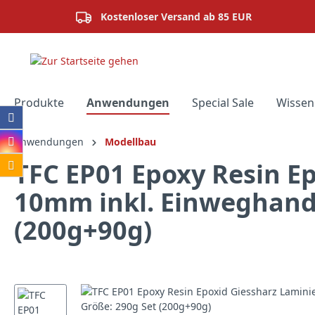
springen
Zur Hauptnavigation springen
Kostenloser Versand ab 85 EUR
Produkte
Anwendungen
Special Sale
Wissen
Anwendungen
Modellbau
TFC EP01 Epoxy Resin Ep
10mm inkl. Einweghands
(200g+90g)
Bildergalerie überspringen