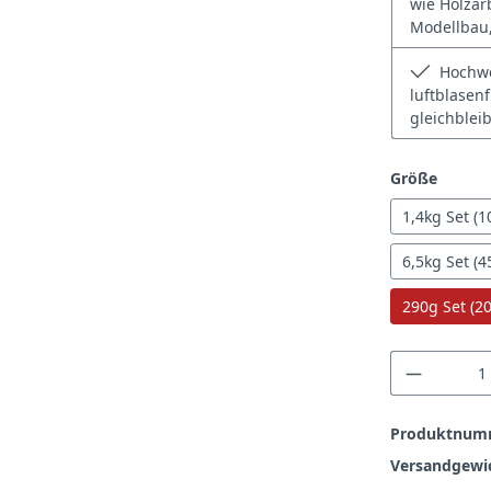
wie Holzar
Modellbau,
Hochwer
luftblasen
gleichblei
auswä
Größe
1,4kg Set (
6,5kg Set (
290g Set (2
Produkt
Produktnum
Versandgewi