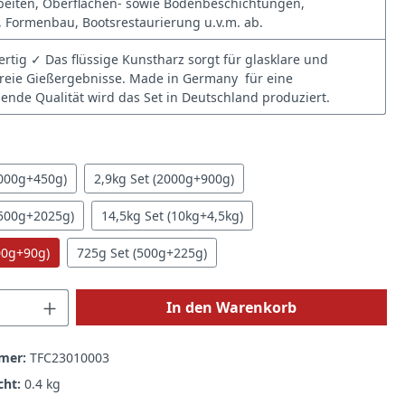
beiten, Oberflächen- sowie Bodenbeschichtungen,
 Formenbau, Bootsrestaurierung u.v.m. ab.
tig ✓ Das flüssige Kunstharz sorgt für glasklare und
freie Gießergebnisse. Made in Germany  für eine
bende Qualität wird das Set in Deutschland produziert.
hlen
1000g+450g)
2,9kg Set (2000g+900g)
4500g+2025g)
14,5kg Set (10kg+4,5kg)
00g+90g)
725g Set (500g+225g)
 Anzahl: Gib den gewünschten Wert ein 
In den Warenkorb
mer:
TFC23010003
cht:
0.4 kg