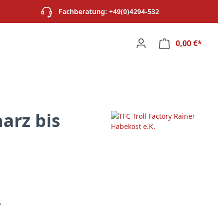
Fachberatung: +49(0)4294-532
0,00 €*
Ware
arz bis
*