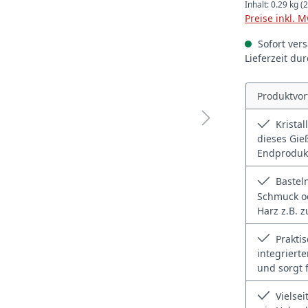
Inhalt:
0.29 kg
(2
Preise inkl. 
Sofort vers
Lieferzeit du
Produktvor
Kristal
dieses Gie
Endprodukt 
Basteln
Schmuck od
Harz z.B. 
Praktis
integriert
und sorgt 
Vielsei