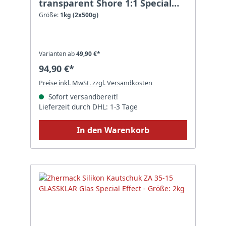
transparent Shore 1:1 Special
Effect - Größe: 1kg (2x500g)
Größe:
1kg (2x500g)
Varianten ab
49,90 €*
94,90 €*
Preise inkl. MwSt. zzgl. Versandkosten
Sofort versandbereit!
Lieferzeit durch DHL: 1-3 Tage
In den Warenkorb