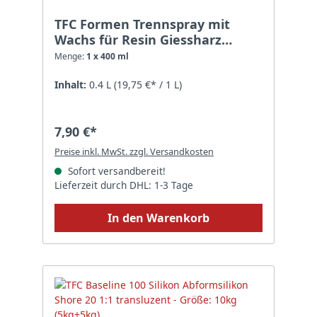
TFC Formen Trennspray mit
Wachs für Resin Giessharz
silikonfrei - Menge: 1 x 400 ml
Menge:
1 x 400 ml
Inhalt:
0.4 L
(19,75 €* / 1 L)
7,90 €*
Preise inkl. MwSt. zzgl. Versandkosten
Sofort versandbereit!
Lieferzeit durch DHL: 1-3 Tage
In den Warenkorb