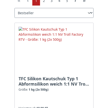
1
2
3
4
5
TFC Silikon Kautschuk Typ 1
Abformsilikon weich 1:1 NV Troll
Factory RTV - Größe: 1 kg (2x
Größe:
1 kg (2x 500g)
500g)