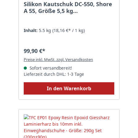
Silikon Kautschuk DC-550, Shore
A 55, Größe 5,5 kg
(5kgA/500gB)Sonderposten
Silikon ohne Einfärbung
transluzent
Inhalt:
5.5 kg
(18,16 €* / 1 kg)
99,90 €*
Preise inkl. MwSt. zzgl. Versandkosten
Sofort versandbereit!
Lieferzeit durch DHL: 1-3 Tage
In den Warenkorb