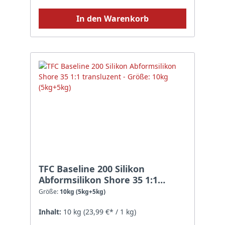
In den Warenkorb
TFC Baseline 200 Silikon
Abformsilikon Shore 35 1:1
transluzent - Größe: 10kg
Größe:
10kg (5kg+5kg)
(5kg+5kg)
Inhalt:
10 kg
(23,99 €* / 1 kg)