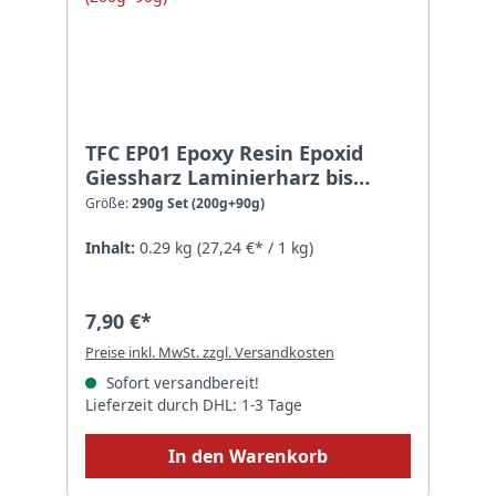
TFC EP01 Epoxy Resin Epoxid
Giessharz Laminierharz bis
10mm inkl. Einweghandschuhe -
Größe:
290g Set (200g+90g)
Größe: 290g Set (200g+90g)
Inhalt:
0.29 kg
(27,24 €* / 1 kg)
7,90 €*
Preise inkl. MwSt. zzgl. Versandkosten
Sofort versandbereit!
Lieferzeit durch DHL: 1-3 Tage
In den Warenkorb