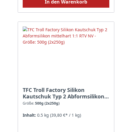
In den Warenkorb
TFC Troll Factory Silikon
Kautschuk Typ 2 Abformsilikon
mittelhart 1:1 RTV NV - Größe:
Größe:
500g (2x250g)
500g (2x250g)
Inhalt:
0.5 kg
(39,80 €* / 1 kg)