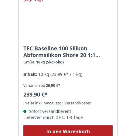
TFC Baseline 100 Silikon
Abformsilikon Shore 20 1:1
transluzent - Größe: 10kg
Größe:
10kg (5kg+5kg)
(5kg+5kg)
Inhalt:
10 kg
(23,99 €* / 1 kg)
Varianten ab
26,90 €*
239,90 €*
Preise inkl. MwSt. zzgl. Versandkosten
Sofort versandbereit!
Lieferzeit durch DHL: 1-3 Tage
In den Warenkorb