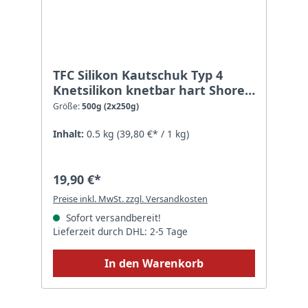
TFC Silikon Kautschuk Typ 4
Knetsilikon knetbar hart Shore
90 1:1 - Größe: 500g (2x250g)
Größe:
500g (2x250g)
Inhalt:
0.5 kg
(39,80 €* / 1 kg)
19,90 €*
Preise inkl. MwSt. zzgl. Versandkosten
Sofort versandbereit!
Lieferzeit durch DHL: 2-5 Tage
In den Warenkorb