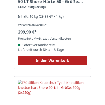
50 LT Shore Härte 50 - Größe:
10kg (2x5kg)
Größe:
10kg (2x5kg)
Inhalt:
10 kg
(29,99 €* / 1 kg)
Varianten ab
64,90 €*
299,90 €*
Preise inkl. MwSt. zzgl. Versandkosten
Sofort versandbereit!
Lieferzeit durch DHL: 1-3 Tage
In den Warenkorb