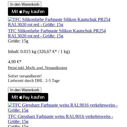
In den Warenkorb
TFC Silikonfarbe Farbpaste Silikon Kautschuk PR254
RAL3020 rot red - Größe: 15g
Größe:
15g
Inhalt:
0.015 kg
(326,67 €* / 1 kg)
4,90 €*
Preise inkl. MwSt. zzgl. Versandkosten
Sofort versandbereit!
Lieferzeit durch DHL: 2-5 Tage
In den Warenkorb
TFC Giessharz Farbpaste weiss RAL9016 verkehrsweiss -
Größe: 15g
Größe:
15g