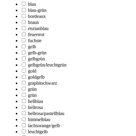
blau
blau-grün
bordeaux
braun
enzianblau
feuerrrot
fuchsie
gelb
gelb-grün
gelbgrün
gelbgrün/leuchtgrün
gold
goldgelb
graphitschwarz
grün
grün
hellblau
hellrosa
hellrosa/pastellblau
himmelblau
lachsorange/gelb
leuchtgelb