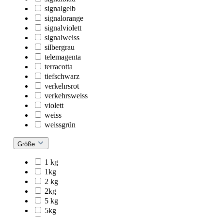
signalgelb
signalorange
signalviolett
signalweiss
silbergrau
telemagenta
terracotta
tiefschwarz
verkehrsrot
verkehrsweiss
violett
weiss
weissgrün
Größe
1 kg
1kg
2 kg
2kg
5 kg
5kg