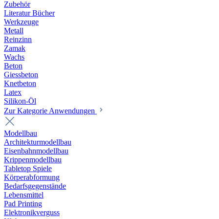
Zubehör
Literatur Bücher
Werkzeuge
Metall
Reinzinn
Zamak
Wachs
Beton
Giessbeton
Knetbeton
Latex
Silikon-Öl
Zur Kategorie Anwendungen
Modellbau
Architekturmodellbau
Eisenbahnmodellbau
Krippenmodellbau
Tabletop Spiele
Körperabformung
Bedarfsgegenstände
Lebensmittel
Pad Printing
Elektronikverguss