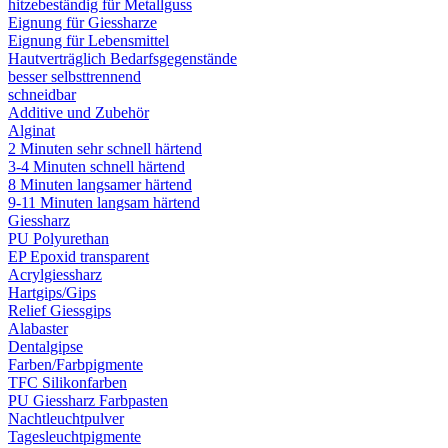
hitzebeständig für Metallguss
Eignung für Giessharze
Eignung für Lebensmittel
Hautverträglich Bedarfsgegenstände
besser selbsttrennend
schneidbar
Additive und Zubehör
Alginat
2 Minuten sehr schnell härtend
3-4 Minuten schnell härtend
8 Minuten langsamer härtend
9-11 Minuten langsam härtend
Giessharz
PU Polyurethan
EP Epoxid transparent
Acrylgiessharz
Hartgips/Gips
Relief Giessgips
Alabaster
Dentalgipse
Farben/Farbpigmente
TFC Silikonfarben
PU Giessharz Farbpasten
Nachtleuchtpulver
Tagesleuchtpigmente