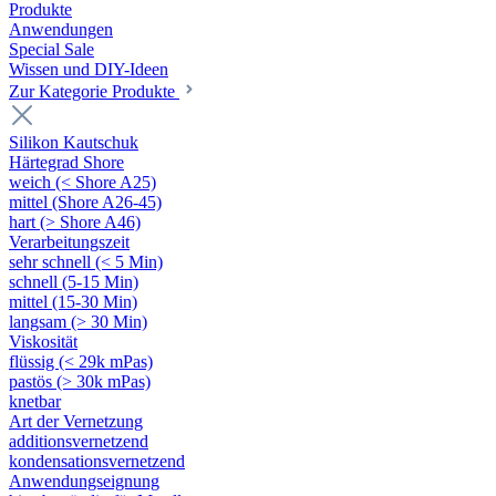
Produkte
Anwendungen
Special Sale
Wissen und DIY-Ideen
Zur Kategorie Produkte
Silikon Kautschuk
Härtegrad Shore
weich (< Shore A25)
mittel (Shore A26-45)
hart (> Shore A46)
Verarbeitungszeit
sehr schnell (< 5 Min)
schnell (5-15 Min)
mittel (15-30 Min)
langsam (> 30 Min)
Viskosität
flüssig (< 29k mPas)
pastös (> 30k mPas)
knetbar
Art der Vernetzung
additionsvernetzend
kondensationsvernetzend
Anwendungseignung