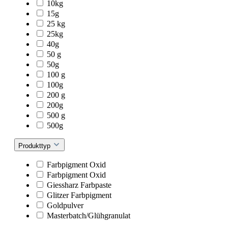
10kg
15g
25 kg
25kg
40g
50 g
50g
100 g
100g
200 g
200g
500 g
500g
Produkttyp
Farbpigment Oxid
Farbpigment Oxid
Giessharz Farbpaste
Glitzer Farbpigment
Goldpulver
Masterbatch/Glühgranulat