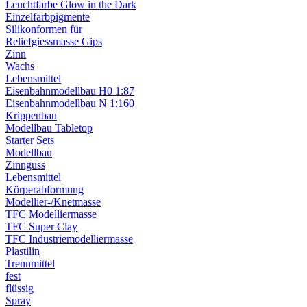
Leuchtfarbe Glow in the Dark
Einzelfarbpigmente
Silikonformen für
Reliefgiessmasse Gips
Zinn
Wachs
Lebensmittel
Eisenbahnmodellbau H0 1:87
Eisenbahnmodellbau N 1:160
Krippenbau
Modellbau Tabletop
Starter Sets
Modellbau
Zinnguss
Lebensmittel
Körperabformung
Modellier-/Knetmasse
TFC Modelliermasse
TFC Super Clay
TFC Industriemodelliermasse
Plastilin
Trennmittel
fest
flüssig
Spray