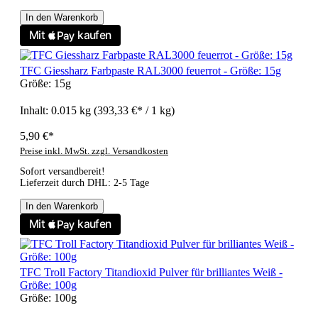
In den Warenkorb
TFC Giessharz Farbpaste RAL3000 feuerrot - Größe: 15g
Größe:
15g
Inhalt:
0.015 kg
(393,33 €* / 1 kg)
5,90 €*
Preise inkl. MwSt. zzgl. Versandkosten
Sofort versandbereit!
Lieferzeit durch DHL: 2-5 Tage
In den Warenkorb
TFC Troll Factory Titandioxid Pulver für brilliantes Weiß -
Größe: 100g
Größe:
100g