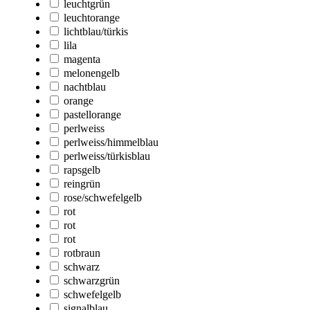
leuchtgrün
leuchtorange
lichtblau/türkis
lila
magenta
melonengelb
nachtblau
orange
pastellorange
perlweiss
perlweiss/himmelblau
perlweiss/türkisblau
rapsgelb
reingrün
rose/schwefelgelb
rot
rot
rot
rotbraun
schwarz
schwarzgrün
schwefelgelb
signalblau