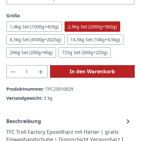
auswählen
Größe
1,4kg Set (1000g+450g)
2,9kg Set (2000g+900g)
6,5kg Set (4500g+2025g)
14,5kg Set (10kg+4,5kg)
290g Set (200g+90g)
725g Set (500g+225g)
Produkt Anzahl: Gib den gewünschten Wert
In den Warenkorb
Produktnummer:
TFC23010029
Versandgewicht:
3 kg
Beschreibung
TFC Troll Factory Epoxidharz mit Härter | gratis
Einweghandschuhe | Dünnschicht Vergussharz I