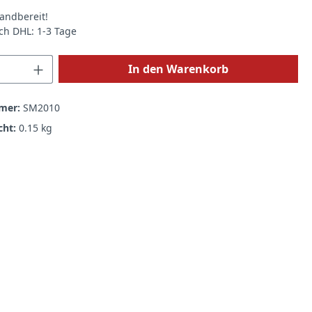
andbereit!
rch DHL: 1-3 Tage
 Anzahl: Gib den gewünschten Wert ein 
In den Warenkorb
mer:
SM2010
cht:
0.15 kg