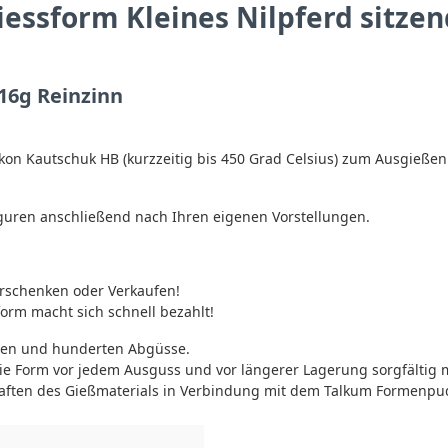
essform Kleines Nilpferd sitzen
 16g Reinzinn
ikon Kautschuk HB (kurzzeitig bis 450 Grad Celsius) zum Ausgieße
iguren anschließend nach Ihren eigenen Vorstellungen.
erschenken oder Verkaufen!
form macht sich schnell bezahlt!
hren und hunderten Abgüsse.
 die Form vor jedem Ausguss und vor längerer Lagerung sorgfälti
haften des Gießmaterials in Verbindung mit dem Talkum Formenpud