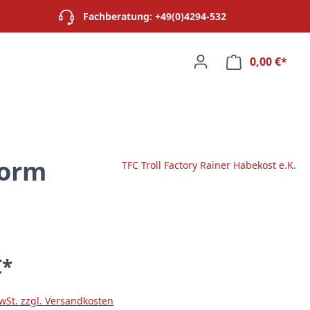
Fachberatung: +49(0)4294-532
0,00 €*
Ware
form
TFC Troll Factory Rainer Habekost e.K.
€*
MwSt. zzgl. Versandkosten