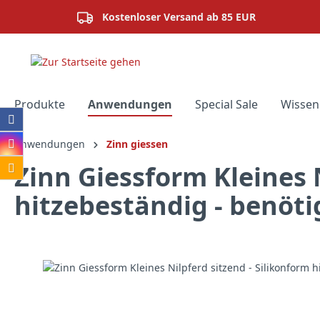
springen
Zur Hauptnavigation springen
Kostenloser Versand ab 85 EUR
Produkte
Anwendungen
Special Sale
Wissen
Anwendungen
Zinn giessen
Zinn Giessform Kleines N
hitzebeständig - benöti
Bildergalerie überspringen