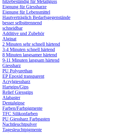
hitzebeständig für Metallguss
Eignung für Giessharze
Eignung für Lebensmittel
Hautverträglich Bedarfsgegenstände
besser selbsttrennend
schneidbar
Additive und Zubehör
Alginat
2 Minuten sehr schnell härtend
3-4 Minuten schnell härtend
8 Minuten langsamer härtend
9-11 Minuten langsam härtend
Giessharz
PU Polyurethan
EP Epoxid transparent
Acrylgiessharz
Hartgips/Gips
Relief Giessgips
Alabaster
Dentalgipse
Farben/Farbpigmente
TFC Silikonfarben
PU Giessharz Farbpasten
Nachtleuchtpulver
Tagesleuchtpigmente