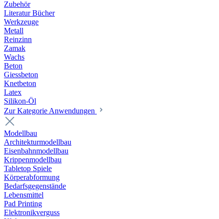
Zubehör
Literatur Bücher
Werkzeuge
Metall
Reinzinn
Zamak
Wachs
Beton
Giessbeton
Knetbeton
Latex
Silikon-Öl
Zur Kategorie Anwendungen
Modellbau
Architekturmodellbau
Eisenbahnmodellbau
Krippenmodellbau
Tabletop Spiele
Körperabformung
Bedarfsgegenstände
Lebensmittel
Pad Printing
Elektronikverguss