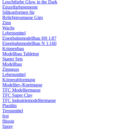
Leuchtfarbe Glow in the Dark
Einzelfarbpigmente
Silikonformen für
Reliefgiessmasse Gips
Zinn
Wachs
Lebensmittel
Eisenbahnmodellbau H0 1:87
Eisenbahnmodellbau N 1:160
Krippenbau
Modellbau Tabletop
Starter Sets
Modellbau
Zinnguss
Lebensmittel
Körperabformung
Modellier-/Knetmasse
TFC Modelliermasse
TFC Super Clay
TFC Industriemodelliermasse
Plastilin
Trennmittel
fest
flüssig
Spray