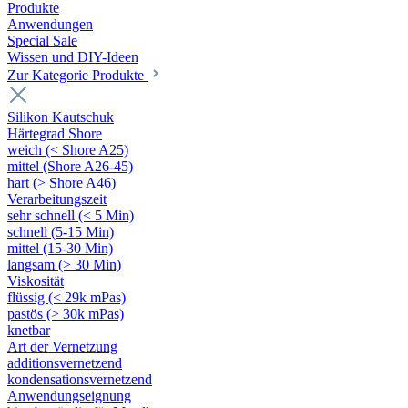
Produkte
Anwendungen
Special Sale
Wissen und DIY-Ideen
Zur Kategorie Produkte
Silikon Kautschuk
Härtegrad Shore
weich (< Shore A25)
mittel (Shore A26-45)
hart (> Shore A46)
Verarbeitungszeit
sehr schnell (< 5 Min)
schnell (5-15 Min)
mittel (15-30 Min)
langsam (> 30 Min)
Viskosität
flüssig (< 29k mPas)
pastös (> 30k mPas)
knetbar
Art der Vernetzung
additionsvernetzend
kondensationsvernetzend
Anwendungseignung