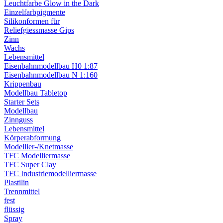
Leuchtfarbe Glow in the Dark
Einzelfarbpigmente
Silikonformen für
Reliefgiessmasse Gips
Zinn
Wachs
Lebensmittel
Eisenbahnmodellbau H0 1:87
Eisenbahnmodellbau N 1:160
Krippenbau
Modellbau Tabletop
Starter Sets
Modellbau
Zinnguss
Lebensmittel
Körperabformung
Modellier-/Knetmasse
TFC Modelliermasse
TFC Super Clay
TFC Industriemodelliermasse
Plastilin
Trennmittel
fest
flüssig
Spray