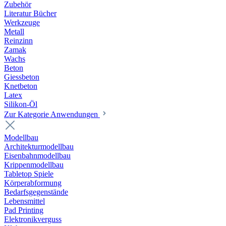
Zubehör
Literatur Bücher
Werkzeuge
Metall
Reinzinn
Zamak
Wachs
Beton
Giessbeton
Knetbeton
Latex
Silikon-Öl
Zur Kategorie Anwendungen
Modellbau
Architekturmodellbau
Eisenbahnmodellbau
Krippenmodellbau
Tabletop Spiele
Körperabformung
Bedarfsgegenstände
Lebensmittel
Pad Printing
Elektronikverguss