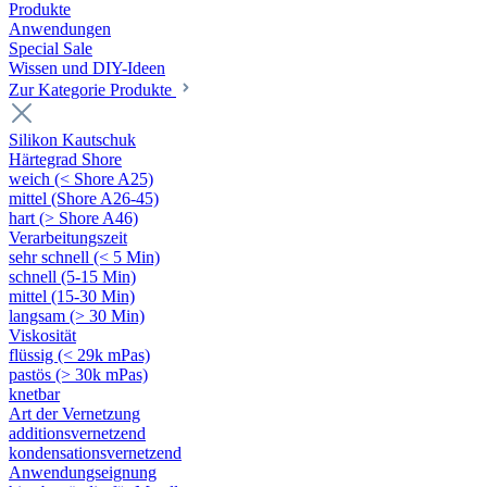
Produkte
Anwendungen
Special Sale
Wissen und DIY-Ideen
Zur Kategorie Produkte
Silikon Kautschuk
Härtegrad Shore
weich (< Shore A25)
mittel (Shore A26-45)
hart (> Shore A46)
Verarbeitungszeit
sehr schnell (< 5 Min)
schnell (5-15 Min)
mittel (15-30 Min)
langsam (> 30 Min)
Viskosität
flüssig (< 29k mPas)
pastös (> 30k mPas)
knetbar
Art der Vernetzung
additionsvernetzend
kondensationsvernetzend
Anwendungseignung