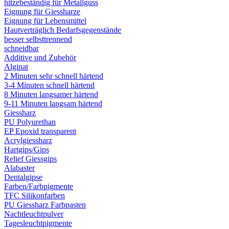
hitzebeständig für Metallguss
Eignung für Giessharze
Eignung für Lebensmittel
Hautverträglich Bedarfsgegenstände
besser selbsttrennend
schneidbar
Additive und Zubehör
Alginat
2 Minuten sehr schnell härtend
3-4 Minuten schnell härtend
8 Minuten langsamer härtend
9-11 Minuten langsam härtend
Giessharz
PU Polyurethan
EP Epoxid transparent
Acrylgiessharz
Hartgips/Gips
Relief Giessgips
Alabaster
Dentalgipse
Farben/Farbpigmente
TFC Silikonfarben
PU Giessharz Farbpasten
Nachtleuchtpulver
Tagesleuchtpigmente