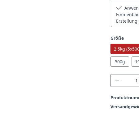
Anwend
Formenbau,
Erstellung
auswä
Größe
2,5kg (5x50
500g
1
Produkt
Produktnum
Versandgewi