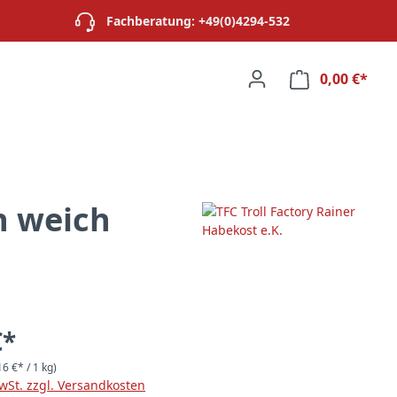
Fachberatung: +49(0)4294-532
0,00 €*
Ware
n weich
€*
16 €* / 1 kg)
MwSt. zzgl. Versandkosten