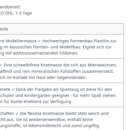
andbereit!
rch DHL: 1-3 Tage
teile
re Modelliermasse ✓ Hochwertiges Formenbau Plastilin zur
im klassischen Formen- und Modellbau. Eignet sich zur
ng mit additionsvernetzenden Silikonen.
✓ Eine schwefelfreie Knetmasse die sich aus Mikrowachsen,
affinöl und rein mineralischen Füllstoffen zusammensetzt.
ch im Kontakt mit Haut oder Gegenständen.
nete ✓ Dank der Freigabe als Spielzeug ist diese für den
 Schulen und Kindergärten geeignet - für mehr Spaß stehen
n für bunte Knettiere zur Verfügung.
haften ✓ Die flexible Knetmasse bleibt stets weich und
cht aus. Sie ist wiederverwendbar, enthält keine
ungsstoffe, ist lebensmittelecht und somit ungiftig.