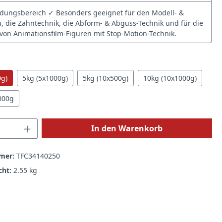
ungsbereich ✓ Besonders geeignet für den Modell- &
 die Zahntechnik, die Abform- & Abguss-Technik und für die
 von Animationsfilm-Figuren mit Stop-Motion-Technik.
hlen
0g)
5kg (5x1000g)
5kg (10x500g)
10kg (10x1000g)
000g
 Anzahl: Gib den gewünschten Wert ein 
In den Warenkorb
mer:
TFC34140250
cht:
2.55 kg