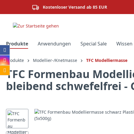
springen
Zur Hauptnavigation springen
Kostenloser Versand ab 85 EUR
Produkte
Anwendungen
Special Sale
Wissen 
Produkte
Modellier-/Knetmasse
TFC Modelliermasse
TFC Formenbau Modellie
bleibend schwefelfrei -
Bildergalerie überspringen