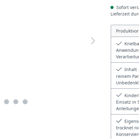
Sofort vers
Lieferzeit du
Produktvor
Knetba
Anwendung 
Verarbeitu
Inhalt 
reinem Par
Unbedenkli
Kinderk
Einsatz in
Anleitunge
Eigensc
trocknet ni
Konservier