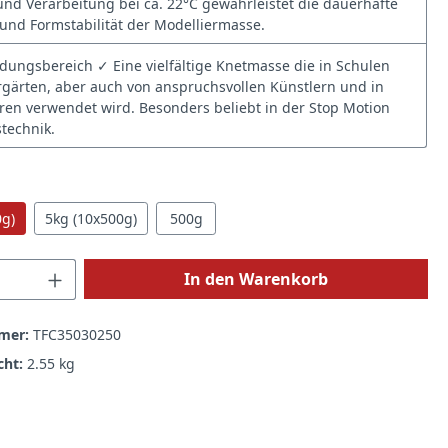
nd Verarbeitung bei ca. 22°C gewährleistet die dauerhafte
t und Formstabilität der Modelliermasse.
ngsbereich ✓ Eine vielfältige Knetmasse die in Schulen
gärten, aber auch von anspruchsvollen Künstlern und in
ren verwendet wird. Besonders beliebt in der Stop Motion
technik.
hlen
0g)
5kg (10x500g)
500g
 Anzahl: Gib den gewünschten Wert ein 
In den Warenkorb
mer:
TFC35030250
cht:
2.55 kg