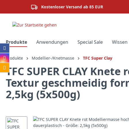
springen
Zur Hauptnavigation springen
Kostenloser Versand ab 85 EUR
Produkte
Anwendungen
Special Sale
Wissen 
Produkte
Modellier-/Knetmasse
TFC Super Clay
TFC SUPER CLAY Knete r
Textur geschmeidig form
2,5kg (5x500g)
Bildergalerie überspringen