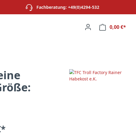
Fachberatung: +49(0)4294-532
0,00 €*
Ware
eine
Größe:
€*