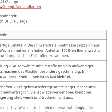
,96 €* / 1 kg)
MwSt. zzgl. Versandkosten
andbereit!
rch DHL: 1-3 Tage
teile
tige Inhalte ✓ Die schwefelfreie Knetmasse setzt sich aus
 Wachsen mit einem hohen Anteil an 100%-en Bienenwachs,
 und organischen Füllstoffen zusammen.
lung ✓ Ausgewählte Inhaltsstoffe und ein aufwendiger
s machen das Plastilin besonders geschmeidig. Im
zu anderen Knetmassen ist es fast klebfrei.
haften ✓ Die gebrauchsfertige Knete ist geruchsneutral
t hautverträglich. Sie ist wiederverwendbar, bleibt bei
Lagerung stets weich und trocknet nicht aus.
lastisch ✓ Wachse sind stark temperaturabhängig, die