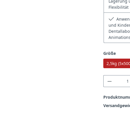
Lagerung u
Flexibilitä
Anwendu
und Kinder
Dentallabo
Animations
auswä
Größe
2,5kg (5x50
Produkt
Produktnum
Versandgewi