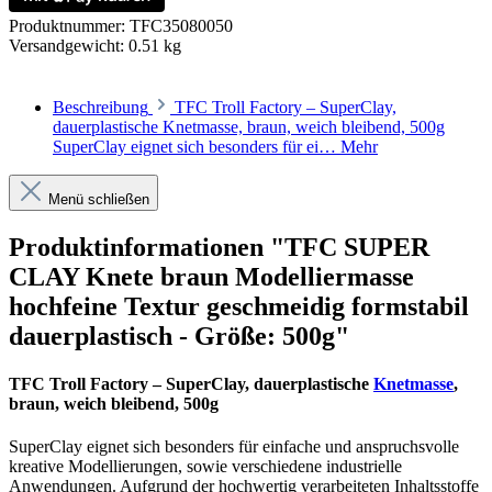
Produktnummer:
TFC35080050
Versandgewicht:
0.51 kg
Beschreibung
TFC Troll Factory – SuperClay,
dauerplastische Knetmasse, braun, weich bleibend, 500g
SuperClay eignet sich besonders für ei…
Mehr
Menü schließen
Produktinformationen "TFC SUPER
CLAY Knete braun Modelliermasse
hochfeine Textur geschmeidig formstabil
dauerplastisch - Größe: 500g"
TFC Troll Factory – SuperClay, dauerplastische
Knetmasse
,
braun, weich bleibend, 500g
SuperClay eignet sich besonders für einfache und anspruchsvolle
kreative Modellierungen, sowie verschiedene industrielle
Anwendungen. Aufgrund der hochwertig verarbeiteten Inhaltsstoffe