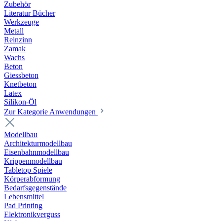
Zubehör
Literatur Bücher
Werkzeuge
Metall
Reinzinn
Zamak
Wachs
Beton
Giessbeton
Knetbeton
Latex
Silikon-Öl
Zur Kategorie Anwendungen
Modellbau
Architekturmodellbau
Eisenbahnmodellbau
Krippenmodellbau
Tabletop Spiele
Körperabformung
Bedarfsgegenstände
Lebensmittel
Pad Printing
Elektronikverguss