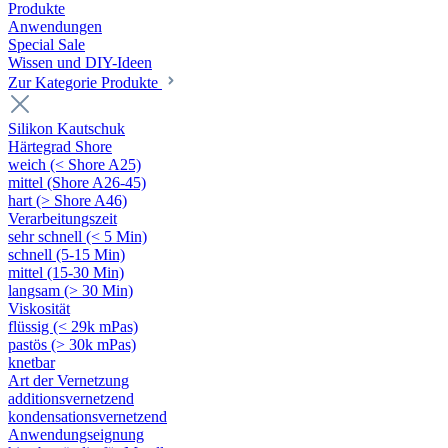
Produkte
Anwendungen
Special Sale
Wissen und DIY-Ideen
Zur Kategorie Produkte
Silikon Kautschuk
Härtegrad Shore
weich (< Shore A25)
mittel (Shore A26-45)
hart (> Shore A46)
Verarbeitungszeit
sehr schnell (< 5 Min)
schnell (5-15 Min)
mittel (15-30 Min)
langsam (> 30 Min)
Viskosität
flüssig (< 29k mPas)
pastös (> 30k mPas)
knetbar
Art der Vernetzung
additionsvernetzend
kondensationsvernetzend
Anwendungseignung