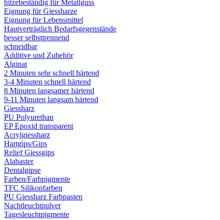
hitzebeständig für Metallguss
Eignung für Giessharze
Eignung für Lebensmittel
Hautverträglich Bedarfsgegenstände
besser selbsttrennend
schneidbar
Additive und Zubehör
Alginat
2 Minuten sehr schnell härtend
3-4 Minuten schnell härtend
8 Minuten langsamer härtend
9-11 Minuten langsam härtend
Giessharz
PU Polyurethan
EP Epoxid transparent
Acrylgiessharz
Hartgips/Gips
Relief Giessgips
Alabaster
Dentalgipse
Farben/Farbpigmente
TFC Silikonfarben
PU Giessharz Farbpasten
Nachtleuchtpulver
Tagesleuchtpigmente