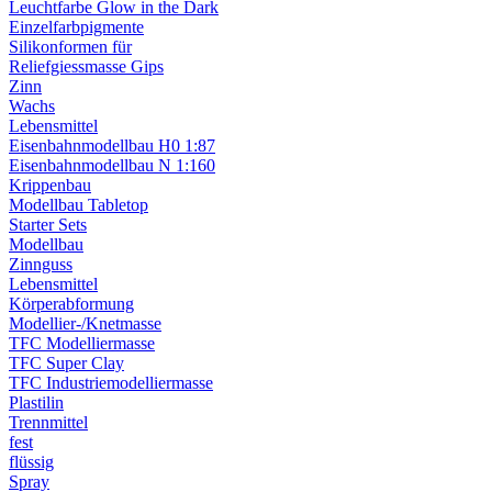
Leuchtfarbe Glow in the Dark
Einzelfarbpigmente
Silikonformen für
Reliefgiessmasse Gips
Zinn
Wachs
Lebensmittel
Eisenbahnmodellbau H0 1:87
Eisenbahnmodellbau N 1:160
Krippenbau
Modellbau Tabletop
Starter Sets
Modellbau
Zinnguss
Lebensmittel
Körperabformung
Modellier-/Knetmasse
TFC Modelliermasse
TFC Super Clay
TFC Industriemodelliermasse
Plastilin
Trennmittel
fest
flüssig
Spray