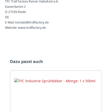
TFC Troll Factory Rainer Habekost e.K.
Kaiserdamm 2
D-27339 Riede
DE
E-Mail: kontakt@trollfactory.de
Website: www.trollfactory.de
Produktgalerie überspringen
Dazu passt auch