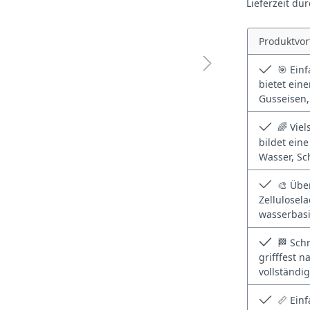
Lieferzeit du
Produktvor
🎯 Einf
bietet ein
Gusseisen,
🌈 Viel
bildet eine
Wasser, Sc
🎨 Über
Zellulosel
wasserbasi
🏁 Schn
grifffest 
vollständi
📏 Einf