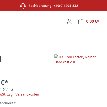
Fachberatung: +49(0)4294-532
0,00 €*
Ware
l
 €*
1 €* / 1 L)
MwSt. zzgl. Versandkosten
andbereit!