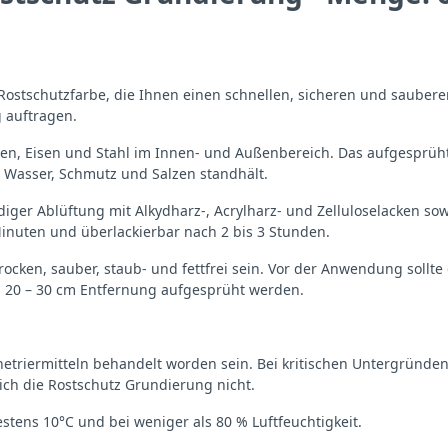
stschutzfarbe, die Ihnen einen schnellen, sicheren und sauberen
 auftragen.
isen, Eisen und Stahl im Innen- und Außenbereich. Das aufgesprüh
te, Wasser, Schmutz und Salzen standhält.
ger Ablüftung mit Alkydharz-, Acrylharz- und Zelluloselacken sowi
Minuten und überlackierbar nach 2 bis 3 Stunden.
cken, sauber, staub- und fettfrei sein. Vor der Anwendung sollte 
 20 – 30 cm Entfernung aufgesprüht werden.
netriermitteln behandelt worden sein. Bei kritischen Untergründ
ch die Rostschutz Grundierung nicht.
stens 10°C und bei weniger als 80 % Luftfeuchtigkeit.