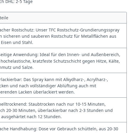
rch DHL: 2-5 Tage
teile
acher Rostschutz: Unser TFC Rostschutz-Grundierungsspray
en sicheren und sauberen Rostschutz für Metallflächen aus
 Eisen und Stahl.
seitige Anwendung: Ideal für den Innen- und Außenbereich,
 hochelastische, kratzfeste Schutzschicht gegen Hitze, Kälte,
hmutz und Salze.
lackierbar: Das Spray kann mit Alkydharz-, Acrylharz-,
acken und nach vollständiger Ablüftung auch mit
erenden Lacken überlackiert werden.
elltrocknend: Staubtrocken nach nur 10-15 Minuten,
nach 20-30 Minuten, überlackierbar nach 2-3 Stunden und
g ausgehärtet nach 12 Stunden.
ache Handhabung: Dose vor Gebrauch schütteln, aus 20-30