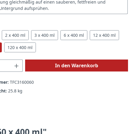
ung gleichmäßig auf einen sauberen, fettfreien und
 Untergrund aufsprühen.
hlen
2 x 400 ml
3 x 400 ml
6 x 400 ml
12 x 400 ml
120 x 400 ml
 Anzahl: Gib den gewünschten Wert ein 
In den Warenkorb
mer:
TFC3160060
cht:
25.8 kg
0 x 400 ml"