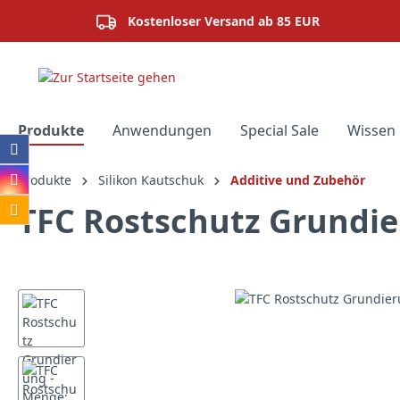
springen
Zur Hauptnavigation springen
Kostenloser Versand ab 85 EUR
Produkte
Anwendungen
Special Sale
Wissen 
Produkte
Silikon Kautschuk
Additive und Zubehör
TFC Rostschutz Grundie
Bildergalerie überspringen