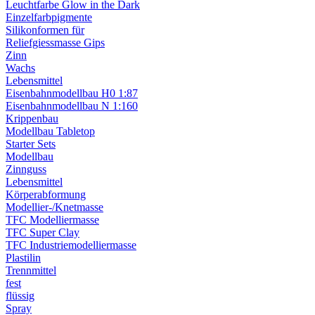
Leuchtfarbe Glow in the Dark
Einzelfarbpigmente
Silikonformen für
Reliefgiessmasse Gips
Zinn
Wachs
Lebensmittel
Eisenbahnmodellbau H0 1:87
Eisenbahnmodellbau N 1:160
Krippenbau
Modellbau Tabletop
Starter Sets
Modellbau
Zinnguss
Lebensmittel
Körperabformung
Modellier-/Knetmasse
TFC Modelliermasse
TFC Super Clay
TFC Industriemodelliermasse
Plastilin
Trennmittel
fest
flüssig
Spray