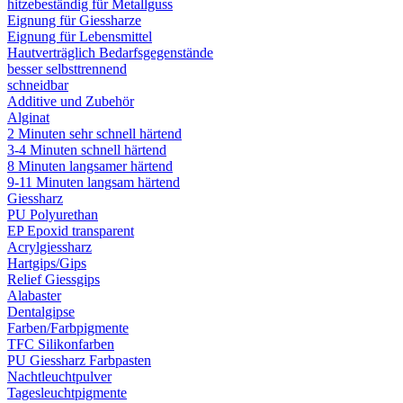
hitzebeständig für Metallguss
Eignung für Giessharze
Eignung für Lebensmittel
Hautverträglich Bedarfsgegenstände
besser selbsttrennend
schneidbar
Additive und Zubehör
Alginat
2 Minuten sehr schnell härtend
3-4 Minuten schnell härtend
8 Minuten langsamer härtend
9-11 Minuten langsam härtend
Giessharz
PU Polyurethan
EP Epoxid transparent
Acrylgiessharz
Hartgips/Gips
Relief Giessgips
Alabaster
Dentalgipse
Farben/Farbpigmente
TFC Silikonfarben
PU Giessharz Farbpasten
Nachtleuchtpulver
Tagesleuchtpigmente