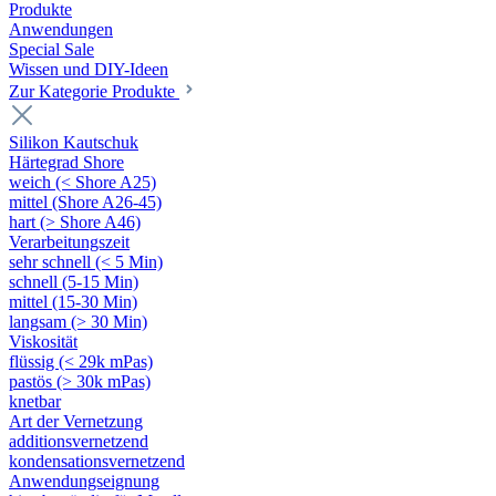
Produkte
Anwendungen
Special Sale
Wissen und DIY-Ideen
Zur Kategorie Produkte
Silikon Kautschuk
Härtegrad Shore
weich (< Shore A25)
mittel (Shore A26-45)
hart (> Shore A46)
Verarbeitungszeit
sehr schnell (< 5 Min)
schnell (5-15 Min)
mittel (15-30 Min)
langsam (> 30 Min)
Viskosität
flüssig (< 29k mPas)
pastös (> 30k mPas)
knetbar
Art der Vernetzung
additionsvernetzend
kondensationsvernetzend
Anwendungseignung