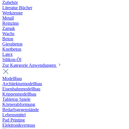
Zubehör
Literatur Bücher
Werkzeuge
Metall
Reinzinn
Zamak
Wachs
Beton
Giessbeton
Knetbeton
Latex
Silikon-Öl
Zur Kategorie Anwendungen
Modellbau
Architekturmodellbau
Eisenbahnmodellbau
Krippenmodellbau
Tabletop Spiele
Körperabformung
Bedarfsgegenstände
Lebensmittel
Pad Printing
Elektronikverguss