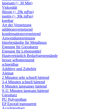
langsam (> 30 Min)
Viskosität
flüssig (< 29k mPas)
pastös (> 30k mPas)
knetbar
Art der Vernetzung
additionsvernetzend
kondensationsvernetzend
Anwendungseignung
hitzebeständig für Metallguss
Eignung für Giessharze
Eignung für Lebensmittel
Hautverträglich Bedarfsgegenstände
besser selbsttrennend
schneidbar
Additive und Zubehör
Alginat
2 Minuten sehr schnell härtend
3-4 Minuten schnell härtend
8 Minuten langsamer härtend
9-11 Minuten langsam härtend
Giessharz
PU Polyurethan
EP Epoxid transparent
Acrylgiessharz