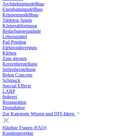
Architekturmodellbau
Eisenbahnmodellbau
Krippenmodellbau
Tabletop Spiele
Körperabformung
Bedarfsgegenstände
Lebensmittel
Pad Printing
Elektronikverguss
Kleben
Zinn giessen
Kerzenherstellung
Seifenherstellung
Beton Concrete
Schmuck
Special Effects
LARP
Imkerei
Restauration
Dentallabor
Zur Kategorie Wissen und DIY-Ideen
Häufige Fragen (FAQ)
Kundenprojekte