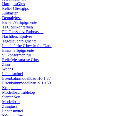
Hartgips/Gips
Relief Giessgips
Alabaster
Dentalgipse
Farben/Farbpigmente
TFC Silikonfarben
PU Giessharz Farbpasten
Nachtleuchtpulver
Tagesleuchtpigmente
Leuchtfarbe Glow in the Dark
Einzelfarbpigmente
Silikonformen für
Reliefgiessmasse Gips
Zinn
Wachs
Lebensmittel
Eisenbahnmodellbau H0 1:87
Eisenbahnmodellbau N 1:160
Krippenbau
Modellbau Tabletop
Starter Sets
Modellbau
Zinnguss
Lebensmittel
Körperabformung