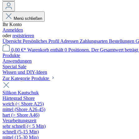
Menü schließen
Ihr Konto
Anmelden
oder
registrieren
Übersicht
Persönliches Profil
Adressen
Zahlungsarten
Bestellungen
G
0,00 €*
Warenkorb enthält 0 Positionen. Der Gesamtwert beträgt 
Produkte
Anwendungen
Special Sale
Wissen und DIY-Ideen
Zur Kategorie Produkte
Silikon Kautschuk
Härtegrad Shore
weich (< Shore A25)
mittel (Shore A26-45)
hart (> Shore A46)
Verarbeitungszeit
sehr schnell (< 5 Min)
schnell (5-15 Min)
mittel (15-30 Min)