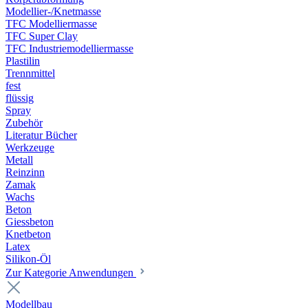
Modellier-/Knetmasse
TFC Modelliermasse
TFC Super Clay
TFC Industriemodelliermasse
Plastilin
Trennmittel
fest
flüssig
Spray
Zubehör
Literatur Bücher
Werkzeuge
Metall
Reinzinn
Zamak
Wachs
Beton
Giessbeton
Knetbeton
Latex
Silikon-Öl
Zur Kategorie Anwendungen
Modellbau