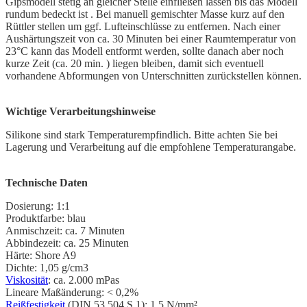
Gipsmodell stetig an gleicher Stelle einfließen lassen bis das Modell
rundum bedeckt ist . Bei manuell gemischter Masse kurz auf den
Rüttler stellen um ggf. Lufteinschlüsse zu entfernen. Nach einer
Aushärtungszeit von ca. 30 Minuten bei einer Raumtemperatur von
23°C kann das Modell entformt werden, sollte danach aber noch
kurze Zeit (ca. 20 min. ) liegen bleiben, damit sich eventuell
vorhandene Abformungen von Unterschnitten zurückstellen können.
Wichtige Verarbeitungshinweise
Silikone sind stark Temperaturempfindlich. Bitte achten Sie bei
Lagerung und Verarbeitung auf die empfohlene Temperaturangabe.
Technische Daten
Dosierung: 1:1
Produktfarbe: blau
Anmischzeit: ca. 7 Minuten
Abbindezeit: ca. 25 Minuten
Härte: Shore A9
Dichte: 1,05 g/cm3
Viskosität
: ca. 2.000 mPas
Lineare Maßänderung: < 0,2%
Reißfestigkeit
(DIN 53 504 S 1): 1,5 N/mm²