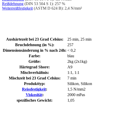
Reißdehnung
(DIN 53 504 S 1): 257 %
Weiterreißfestigkeit
(ASTM D 624 B): 2,4 N/mm²
Aushärtezeit bei 23 Grad Celsius:
25 min
, 25 min
Bruchdehnung (in %):
257
Dimensionsänderung in % nach 24h:
< 0,2
Farbe:
blau
Größe:
2kg (2x1kg)
Härtegrad Shore:
A9
Mischverhältnis:
1:1
, 1:1
Mischzeit bei 23 Grad Celsius:
7 min
Produkttyp:
Silikon
, Silikon
Reissfestigkeit
:
1,5 N/mm2
Viskosität
:
2000 mPas
spezifisches Gewicht:
1,05