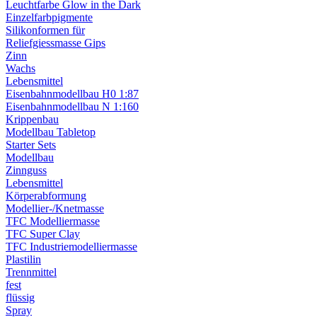
Leuchtfarbe Glow in the Dark
Einzelfarbpigmente
Silikonformen für
Reliefgiessmasse Gips
Zinn
Wachs
Lebensmittel
Eisenbahnmodellbau H0 1:87
Eisenbahnmodellbau N 1:160
Krippenbau
Modellbau Tabletop
Starter Sets
Modellbau
Zinnguss
Lebensmittel
Körperabformung
Modellier-/Knetmasse
TFC Modelliermasse
TFC Super Clay
TFC Industriemodelliermasse
Plastilin
Trennmittel
fest
flüssig
Spray