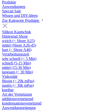
Produkte
Anwendungen
Special Sale
Wissen und DIY-Ideen
Zur Kategorie Produkte
Silikon Kautschuk
Härtegrad Shore
weich (< Shore A25)
mittel (Shore A26-45)
hart (> Shore A46)
Verarbeitungszeit
sehr schnell (< 5 Min)
schnell (5-15 Min)
mittel (15-30 Min)
langsam (> 30 Min)
Viskosität
flüssig (< 29k mPas)
pastös (> 30k mPas)
knetbar
Art der Vernetzung
additionsvernetzend
kondensationsvernetzend
Anwendungseignung