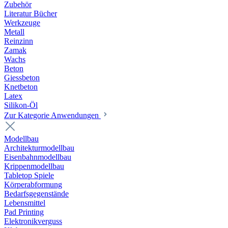
Zubehör
Literatur Bücher
Werkzeuge
Metall
Reinzinn
Zamak
Wachs
Beton
Giessbeton
Knetbeton
Latex
Silikon-Öl
Zur Kategorie Anwendungen
Modellbau
Architekturmodellbau
Eisenbahnmodellbau
Krippenmodellbau
Tabletop Spiele
Körperabformung
Bedarfsgegenstände
Lebensmittel
Pad Printing
Elektronikverguss