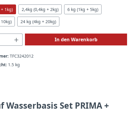
 + 1kg)
2,4kg (0,4kg + 2kg)
6 kg (1kg + 5kg)
 10kg)
24 kg (4kg + 20kg)
 Anzahl: Gib den gewünschten Wert ein 
In den Warenkorb
mer:
TFC3242012
cht:
1.5 kg
f Wasserbasis Set PRIMA +