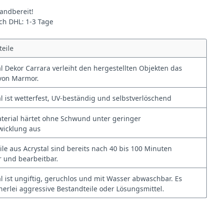
andbereit!
rch DHL: 1-3 Tage
teile
l Dekor Carrara verleiht den hergestellten Objekten das
von Marmor.
l ist wetterfest, UV-beständig und selbstverlöschend
terial härtet ohne Schwund unter geringer
icklung aus
le aus Acrystal sind bereits nach 40 bis 100 Minuten
 und bearbeitbar.
l ist ungiftig, geruchlos und mit Wasser abwaschbar. Es
inerlei aggressive Bestandteile oder Lösungsmittel.
hlen