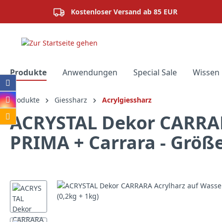
springen
Zur Hauptnavigation springen
Kostenloser Versand ab 85 EUR
Produkte
Anwendungen
Special Sale
Wissen 
Produkte
Giessharz
Acrylgiessharz
ACRYSTAL Dekor CARRAR
PRIMA + Carrara - Größe
Bildergalerie überspringen