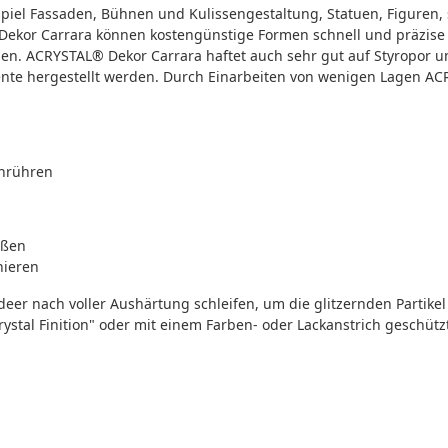
el Fassaden, Bühnen und Kulissengestaltung, Statuen, Figuren, s
ekor Carrara können kostengünstige Formen schnell und präzise h
en. ACRYSTAL® Dekor Carrara haftet auch sehr gut auf Styropor 
emente hergestellt werden. Durch Einarbeiten von wenigen Lagen 
inrühren
eßen
nieren
r nach voller Aushärtung schleifen, um die glitzernden Partikel 
stal Finition" oder mit einem Farben- oder Lackanstrich geschütz