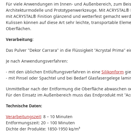
Für viele Anwendungen im Innen- und Außenbereich, zum Beispi
Architekturmodelle und Prototypenwerkzeuge. Mit ACRYSTAL® D
mit ACRYSTAL® Finition glänzend und wetterfest gemacht werd
Kulissen können auf diese Art sehr leichte, transportable El
Oberflächen.
Verarbeitung
:
Das Pulver "Dekor Carrara" in die Flüssigkeit "Acrystal Prima" e
Je nach Anwendungsverfahren:
- mit den üblichen Entlüftungsverfahren in eine
Silikonform
gi
- mit Pinsel oder Spachtel und bei Bedarf Glasfasergelege lami
Unmittelbar nach der Entformung die Oberfläche abwaschen odee
Für den Einsatz im Außenbereich muss das Endprodukt mit "Acry
Technische Daten:
Verarbeitungszeit
: 8 – 10 Minuten
Entformungszeit: 20 – 100 Minuten
Dichte der Produkte: 1850-1950 kg/m³