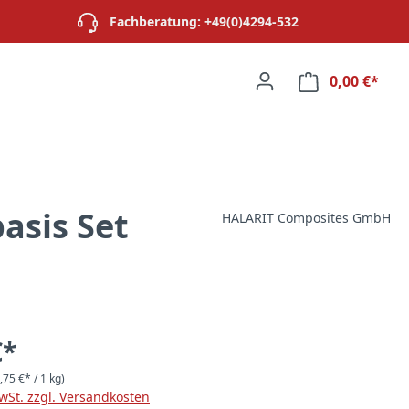
Fachberatung: +49(0)4294-532
0,00 €*
Ware
asis Set
HALARIT Composites GmbH
€*
,75 €* / 1 kg)
MwSt. zzgl. Versandkosten