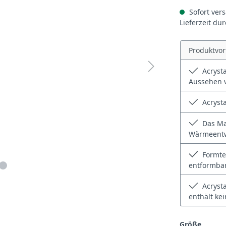
Sofort vers
Lieferzeit du
Produktvor
Acrysta
Aussehen 
Acrysta
Das Ma
Wärmeentw
Formtei
entformbar
Acrysta
enthält ke
auswä
Größe