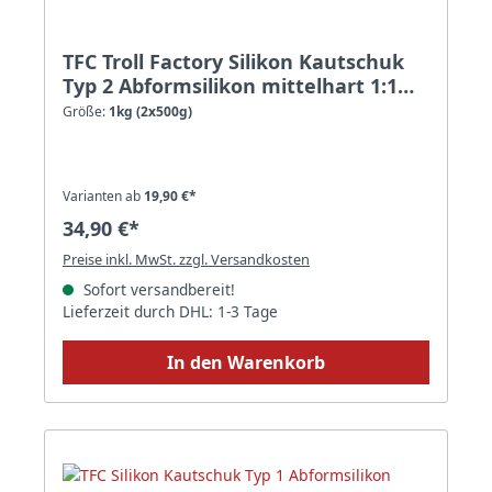
TFC Troll Factory Silikon Kautschuk
Typ 2 Abformsilikon mittelhart 1:1
RTV NV - Größe: 1kg (2x500g)
Größe:
1kg (2x500g)
Varianten ab
19,90 €*
34,90 €*
Preise inkl. MwSt. zzgl. Versandkosten
Sofort versandbereit!
Lieferzeit durch DHL: 1-3 Tage
In den Warenkorb