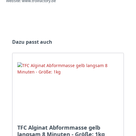
Website: www.trollfactory.de
Produktgalerie überspringen
Dazu passt auch
TFC Alginat Abformmasse gelb
langsam 8 Minuten - Größe: 1kg