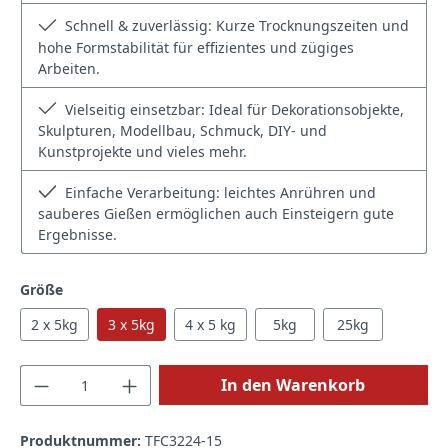
Schnell & zuverlässig: Kurze Trocknungszeiten und
hohe Formstabilität für effizientes und zügiges
Arbeiten.
Vielseitig einsetzbar: Ideal für Dekorationsobjekte,
Skulpturen, Modellbau, Schmuck, DIY- und
Kunstprojekte und vieles mehr.
Einfache Verarbeitung: leichtes Anrühren und
sauberes Gießen ermöglichen auch Einsteigern gute
Ergebnisse.
auswählen
Größe
2 x 5kg
3 x 5kg
4 x 5 kg
5kg
25kg
Produkt Anzahl: Gib den gewünschten Wert
In den Warenkorb
Produktnummer:
TFC3224-15