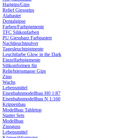
Hartgips/Gips
Relief Giessgips
Alabaster
Dentalgipse
Farben/Farbpigmente
TFC Silikonfarben
PU Giessharz Farbpasten
Nachtleuchtpulver
Tagesleuchtpigmente
Leuchtfarbe Glow in the Dark
Einzelfarbpigmente
Silikonformen für
Reliefgiessmasse Gips
Zinn
Wachs
Lebensmittel
Eisenbahnmodellbau H0 1:87
Eisenbahnmodellbau N 1:160
Krippenbau
Modellbau Tabletop
Starter Sets
Modellbau
Zinnguss
Lebensmittel
Körperabformung