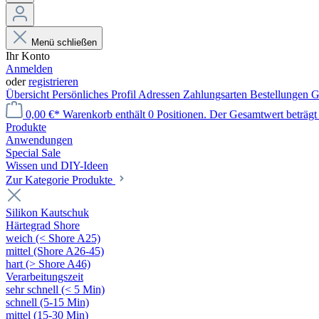
Menü schließen
Ihr Konto
Anmelden
oder
registrieren
Übersicht
Persönliches Profil
Adressen
Zahlungsarten
Bestellungen
G
0,00 €*
Warenkorb enthält 0 Positionen. Der Gesamtwert beträgt 
Produkte
Anwendungen
Special Sale
Wissen und DIY-Ideen
Zur Kategorie Produkte
Silikon Kautschuk
Härtegrad Shore
weich (< Shore A25)
mittel (Shore A26-45)
hart (> Shore A46)
Verarbeitungszeit
sehr schnell (< 5 Min)
schnell (5-15 Min)
mittel (15-30 Min)