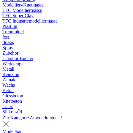
Modellier-/Knetmasse
TFC Modelliermasse
TFC Super Clay
TFC Industriemodelliermasse
Plastilin
Trennmittel
fest
flüssig
Spray
Zubehör
Literatur Bücher
Werkzeuge
Metall
Reinzinn
Zamak
Wachs
Beton
Giessbeton
Knetbeton
Latex
Silikon-Öl
Zur Kategorie Anwendungen
Modellbau