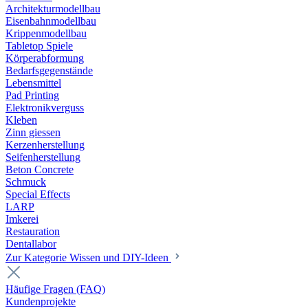
Architekturmodellbau
Eisenbahnmodellbau
Krippenmodellbau
Tabletop Spiele
Körperabformung
Bedarfsgegenstände
Lebensmittel
Pad Printing
Elektronikverguss
Kleben
Zinn giessen
Kerzenherstellung
Seifenherstellung
Beton Concrete
Schmuck
Special Effects
LARP
Imkerei
Restauration
Dentallabor
Zur Kategorie Wissen und DIY-Ideen
Häufige Fragen (FAQ)
Kundenprojekte