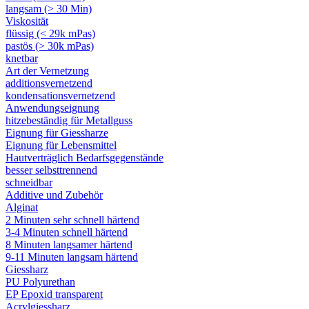
langsam (> 30 Min)
Viskosität
flüssig (< 29k mPas)
pastös (> 30k mPas)
knetbar
Art der Vernetzung
additionsvernetzend
kondensationsvernetzend
Anwendungseignung
hitzebeständig für Metallguss
Eignung für Giessharze
Eignung für Lebensmittel
Hautverträglich Bedarfsgegenstände
besser selbsttrennend
schneidbar
Additive und Zubehör
Alginat
2 Minuten sehr schnell härtend
3-4 Minuten schnell härtend
8 Minuten langsamer härtend
9-11 Minuten langsam härtend
Giessharz
PU Polyurethan
EP Epoxid transparent
Acrylgiessharz