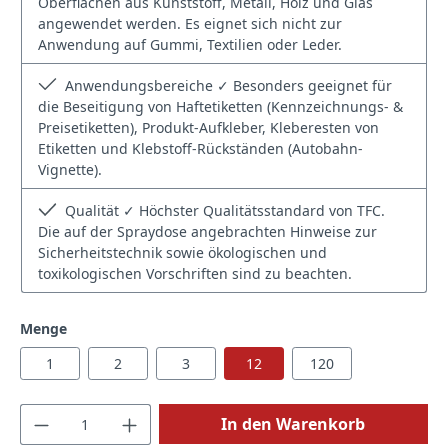
Oberflächen aus Kunststoff, Metall, Holz und Glas
angewendet werden. Es eignet sich nicht zur
Anwendung auf Gummi, Textilien oder Leder.
Anwendungsbereiche ✓ Besonders geeignet für
die Beseitigung von Haftetiketten (Kennzeichnungs- &
Preisetiketten), Produkt-Aufkleber, Kleberesten von
Etiketten und Klebstoff-Rückständen (Autobahn-
Vignette).
Qualität ✓ Höchster Qualitätsstandard von TFC.
Die auf der Spraydose angebrachten Hinweise zur
Sicherheitstechnik sowie ökologischen und
toxikologischen Vorschriften sind zu beachten.
auswählen
Menge
1
2
3
12
120
Produkt Anzahl: Gib den gewünschten Wert
In den Warenkorb