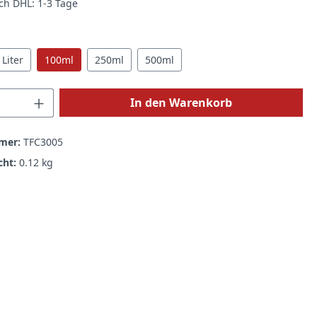
rch DHL: 1-3 Tage
hlen
 Liter
100ml
250ml
500ml
 Anzahl: Gib den gewünschten Wert ein 
In den Warenkorb
mer:
TFC3005
cht:
0.12 kg