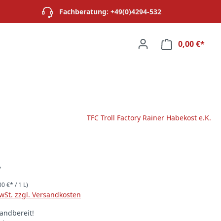
Fachberatung: +49(0)4294-532
0,00 €*
Ware
TFC Troll Factory Rainer Habekost e.K.
*
00 €* / 1 L)
MwSt. zzgl. Versandkosten
andbereit!