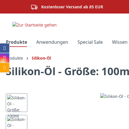
springen
Zur Hauptnavigation springen
Kostenloser Versand ab 85 EUR
Produkte
Anwendungen
Special Sale
Wissen 
Produkte
Silikon-Öl
Silikon-Öl - Größe: 100m
Bildergalerie überspringen