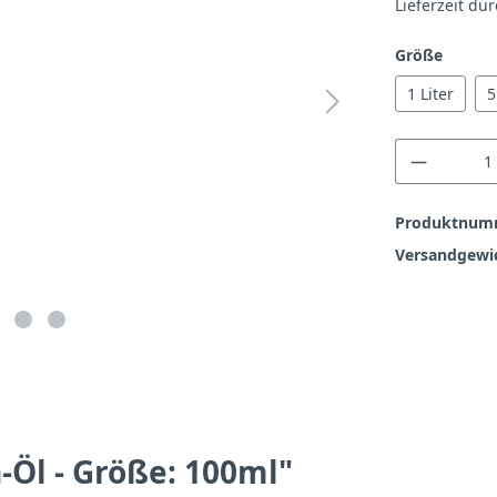
Lieferzeit du
auswä
Größe
1 Liter
5
Produkt
Produktnum
Versandgewi
-Öl - Größe: 100ml"