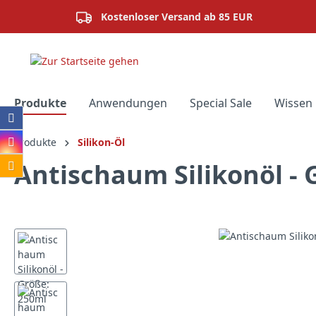
springen
Zur Hauptnavigation springen
Kostenloser Versand ab 85 EUR
Produkte
Anwendungen
Special Sale
Wissen 
Produkte
Silikon-Öl
Antischaum Silikonöl - 
Bildergalerie überspringen