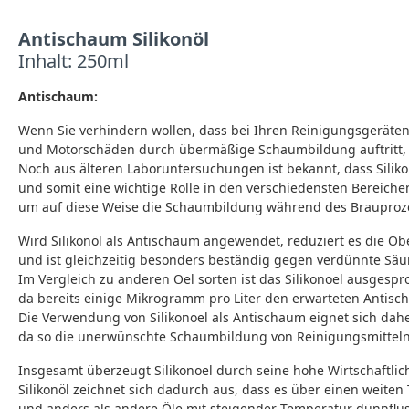
Antischaum Silikonöl
Inhalt: 250ml
Antischaum:
Wenn Sie verhindern wollen, dass bei Ihren Reinigungsgeräte
und Motorschäden durch übermäßige Schaumbildung auftritt, e
Noch aus älteren Laboruntersuchungen ist bekannt, dass Sili
und somit eine wichtige Rolle in den verschiedensten Bereichen
um auf diese Weise die Schaumbildung während des Brauproze
Wird Silikonöl als Antischaum angewendet, reduziert es die 
und ist gleichzeitig besonders beständig gegen verdünnte Sä
Im Vergleich zu anderen Oel sorten ist das Silikonoel ausgespr
da bereits einige Mikrogramm pro Liter den erwarteten Antisch
Die Verwendung von Silikonoel als Antischaum eignet sich dah
da so die unerwünschte Schaumbildung von Reinigungsmitteln
Insgesamt überzeugt Silikonoel durch seine hohe Wirtschaftlich
Silikonöl zeichnet sich dadurch aus, dass es über einen weite
und anders als andere Öle mit steigender Temperatur dünnflüs