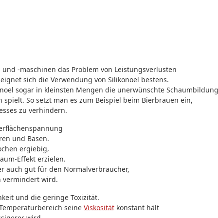
n und -maschinen das Problem von Leistungsverlusten
ignet sich die Verwendung von Silikonoel bestens.
konoel sogar in kleinsten Mengen die unerwünschte Schaumbildung
 spielt. So setzt man es zum Beispiel beim Bierbrauen ein,
sses zu verhindern.
Oberflächenspannung
uren und Basen.
ochen ergiebig,
aum-Effekt erzielen.
er auch gut für den Normalverbraucher,
 vermindert wird.
keit und die geringe Toxizität.
n Temperaturbereich seine
Viskosität
konstant hält
sigerer wird.