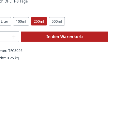
rch DHL: 1-3 Tage
hlen
 Liter
100ml
250ml
500ml
 Anzahl: Gib den gewünschten Wert ein 
In den Warenkorb
mer:
TFC3026
cht:
0.25 kg