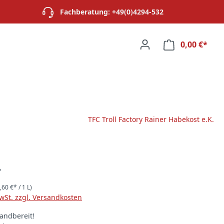
Fachberatung: +49(0)4294-532
0,00 €*
Ware
TFC Troll Factory Rainer Habekost e.K.
*
,60 €* / 1 L)
MwSt. zzgl. Versandkosten
andbereit!