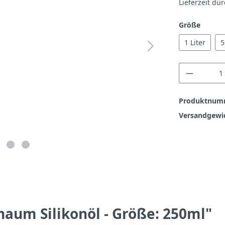
Lieferzeit du
auswä
Größe
1 Liter
5
Produkt
Produktnum
Versandgewi
aum Silikonöl - Größe: 250ml"