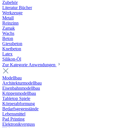
Zubehör
Literatur Bücher
Werkzeuge
Metall
Reinzinn
Zamak
Wachs
Beton
Giessbeton
Knetbeton
Latex
Silikon-Öl
Zur Kategorie Anwendungen
Modellbau
Architekturmodellbau
Eisenbahnmodellbau
Krippenmodellbau
Tabletop Spiele
Körperabformung
Bedarfsgegenstände
Lebensmittel
Pad Printing
Elektronikverguss