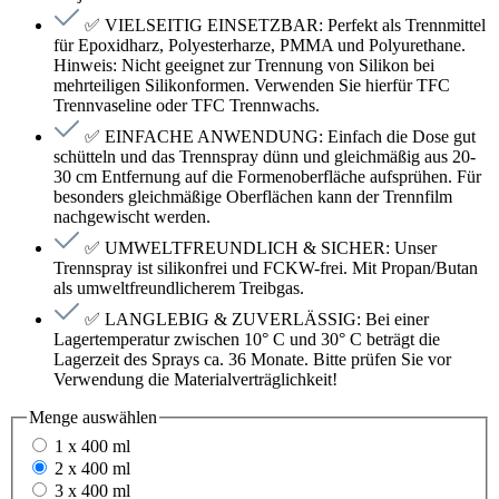
✅ VIELSEITIG EINSETZBAR: Perfekt als Trennmittel
für Epoxidharz, Polyesterharze, PMMA und Polyurethane.
Hinweis: Nicht geeignet zur Trennung von Silikon bei
mehrteiligen Silikonformen. Verwenden Sie hierfür TFC
Trennvaseline oder TFC Trennwachs.
✅ EINFACHE ANWENDUNG: Einfach die Dose gut
schütteln und das Trennspray dünn und gleichmäßig aus 20-
30 cm Entfernung auf die Formenoberfläche aufsprühen. Für
besonders gleichmäßige Oberflächen kann der Trennfilm
nachgewischt werden.
✅ UMWELTFREUNDLICH & SICHER: Unser
Trennspray ist silikonfrei und FCKW-frei. Mit Propan/Butan
als umweltfreundlicherem Treibgas.
✅ LANGLEBIG & ZUVERLÄSSIG: Bei einer
Lagertemperatur zwischen 10° C und 30° C beträgt die
Lagerzeit des Sprays ca. 36 Monate. Bitte prüfen Sie vor
Verwendung die Materialverträglichkeit!
Menge
auswählen
1 x 400 ml
2 x 400 ml
3 x 400 ml