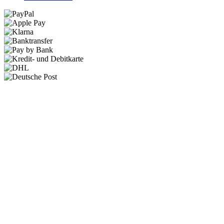
AGB
Datenschutz
Widerrufsrecht
Impressum
* Alle Preise inkl. gesetzl. Mehrwertsteuer zzgl.
Versandkosten
wenn nicht anders angegeben.
FAQ & Ratgeber
Diese Website verwendet Cookies, um eine bestmögliche Erfahrung
bieten zu können.
Mehr Informationen ...
Nur technisch notwendige
Konfigurieren
Alle Cookies akzeptieren