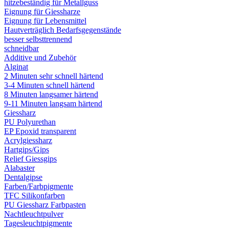
hitzebeständig für Metallguss
Eignung für Giessharze
Eignung für Lebensmittel
Hautverträglich Bedarfsgegenstände
besser selbsttrennend
schneidbar
Additive und Zubehör
Alginat
2 Minuten sehr schnell härtend
3-4 Minuten schnell härtend
8 Minuten langsamer härtend
9-11 Minuten langsam härtend
Giessharz
PU Polyurethan
EP Epoxid transparent
Acrylgiessharz
Hartgips/Gips
Relief Giessgips
Alabaster
Dentalgipse
Farben/Farbpigmente
TFC Silikonfarben
PU Giessharz Farbpasten
Nachtleuchtpulver
Tagesleuchtpigmente