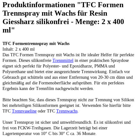
Produktinformationen "TFC Formen
Trennspray mit Wachs für Resin
Giessharz silikonfrei - Menge: 2 x 400
ml"
TFC Formentrennspray mit Wachs
Inhalt: 2 x 400 ml
Das TFC Formen Trennspray mit Wachs ist Ihr idealer Helfer für perfekte
Formen. Dieses silikonfreie
Trennmittel
in einer praktischen Spraydose
eignet sich perfekt für Polyester- und Epoxidharze, PMMA und
Polyurethane und bietet eine ausgezeichnete Trennwirkung. Einfach vor
Gebrauch gut schütteln und aus einer Entfernung von 20-30 cm dünn und
gleichmäßig auf die Formenoberfläche aufsprühen. Für ein perfektes
Ergebnis kann der Trennfilm nachgewischt werden.
Bitte beachten Sie, dass dieses Trennspray nicht zur Trennung von Silikon
bei mehrteiligen Silikonformen geeignet ist. Verwenden Sie hierfür bitte
TFC
Trennvaseline
oder TFC
Trennwachs
.
Unser Trennspray ist sicher und umweltfreundlich. Es ist silikonfrei und
frei von FCKW-Treibgasen. Die Lagerzeit beträgt bei einer
Lagertemperatur von 10° C bis 30° C ca. 36 Monate.