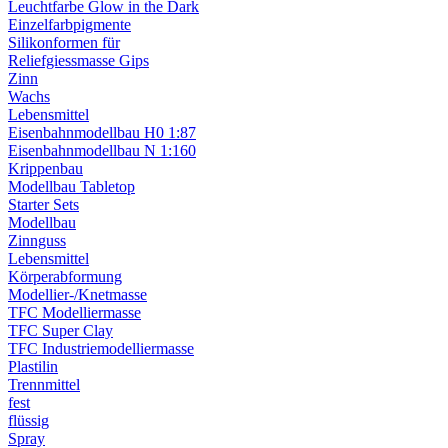
Leuchtfarbe Glow in the Dark
Einzelfarbpigmente
Silikonformen für
Reliefgiessmasse Gips
Zinn
Wachs
Lebensmittel
Eisenbahnmodellbau H0 1:87
Eisenbahnmodellbau N 1:160
Krippenbau
Modellbau Tabletop
Starter Sets
Modellbau
Zinnguss
Lebensmittel
Körperabformung
Modellier-/Knetmasse
TFC Modelliermasse
TFC Super Clay
TFC Industriemodelliermasse
Plastilin
Trennmittel
fest
flüssig
Spray