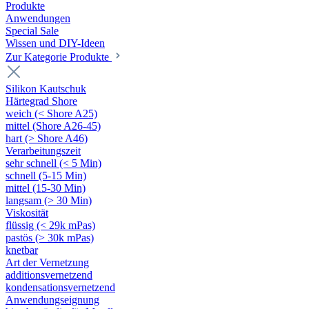
Produkte
Anwendungen
Special Sale
Wissen und DIY-Ideen
Zur Kategorie Produkte
Silikon Kautschuk
Härtegrad Shore
weich (< Shore A25)
mittel (Shore A26-45)
hart (> Shore A46)
Verarbeitungszeit
sehr schnell (< 5 Min)
schnell (5-15 Min)
mittel (15-30 Min)
langsam (> 30 Min)
Viskosität
flüssig (< 29k mPas)
pastös (> 30k mPas)
knetbar
Art der Vernetzung
additionsvernetzend
kondensationsvernetzend
Anwendungseignung