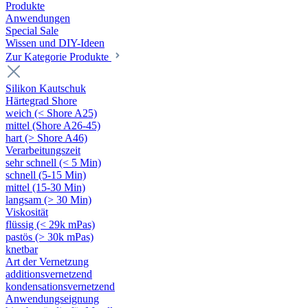
Produkte
Anwendungen
Special Sale
Wissen und DIY-Ideen
Zur Kategorie Produkte
Silikon Kautschuk
Härtegrad Shore
weich (< Shore A25)
mittel (Shore A26-45)
hart (> Shore A46)
Verarbeitungszeit
sehr schnell (< 5 Min)
schnell (5-15 Min)
mittel (15-30 Min)
langsam (> 30 Min)
Viskosität
flüssig (< 29k mPas)
pastös (> 30k mPas)
knetbar
Art der Vernetzung
additionsvernetzend
kondensationsvernetzend
Anwendungseignung