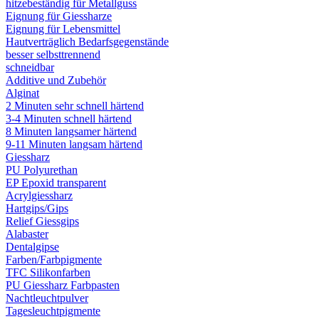
hitzebeständig für Metallguss
Eignung für Giessharze
Eignung für Lebensmittel
Hautverträglich Bedarfsgegenstände
besser selbsttrennend
schneidbar
Additive und Zubehör
Alginat
2 Minuten sehr schnell härtend
3-4 Minuten schnell härtend
8 Minuten langsamer härtend
9-11 Minuten langsam härtend
Giessharz
PU Polyurethan
EP Epoxid transparent
Acrylgiessharz
Hartgips/Gips
Relief Giessgips
Alabaster
Dentalgipse
Farben/Farbpigmente
TFC Silikonfarben
PU Giessharz Farbpasten
Nachtleuchtpulver
Tagesleuchtpigmente