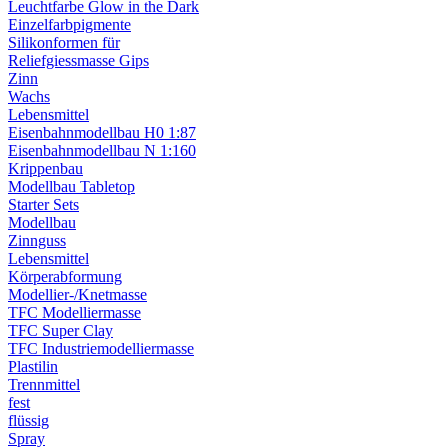
Leuchtfarbe Glow in the Dark
Einzelfarbpigmente
Silikonformen für
Reliefgiessmasse Gips
Zinn
Wachs
Lebensmittel
Eisenbahnmodellbau H0 1:87
Eisenbahnmodellbau N 1:160
Krippenbau
Modellbau Tabletop
Starter Sets
Modellbau
Zinnguss
Lebensmittel
Körperabformung
Modellier-/Knetmasse
TFC Modelliermasse
TFC Super Clay
TFC Industriemodelliermasse
Plastilin
Trennmittel
fest
flüssig
Spray