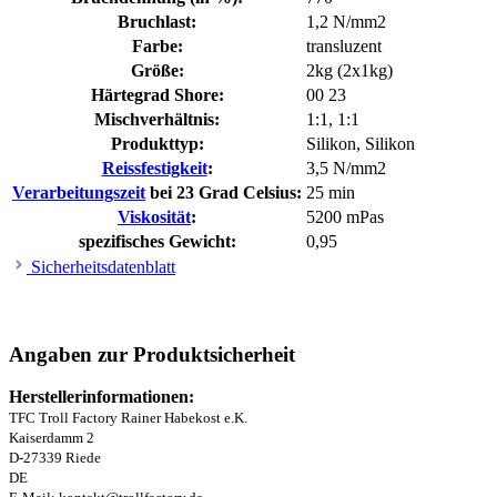
Bruchlast:
1,2 N/mm2
Farbe:
transluzent
Größe:
2kg (2x1kg)
Härtegrad Shore:
00 23
Mischverhältnis:
1:1
, 1:1
Produkttyp:
Silikon
, Silikon
Reissfestigkeit
:
3,5 N/mm2
Verarbeitungszeit
bei 23 Grad Celsius:
25 min
Viskosität
:
5200 mPas
spezifisches Gewicht:
0,95
Sicherheitsdatenblatt
Angaben zur Produktsicherheit
Herstellerinformationen:
TFC Troll Factory Rainer Habekost e.K.
Kaiserdamm 2
D-27339 Riede
DE