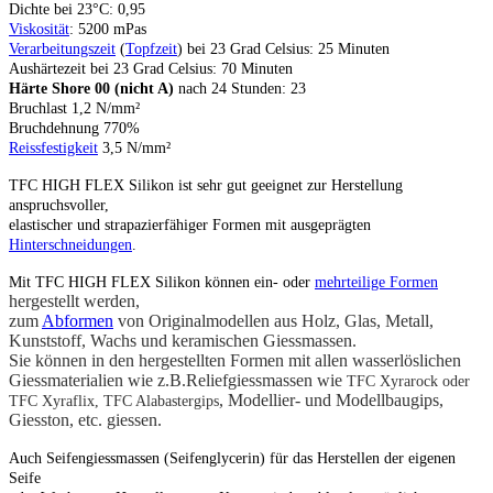
Dichte bei 23°C: 0,95
Viskosität
: 5200 mPas
Verarbeitungszeit
(
Topfzeit
) bei 23 Grad Celsius: 25 Minuten
Aushärtezeit bei 23 Grad Celsius: 70 Minuten
Härte Shore 00
(nicht A)
nach 24 Stunden: 23
Bruchlast 1,2 N/mm²
Bruchdehnung 770%
Reissfestigkeit
3,5 N/mm²
TFC HIGH FLEX Silikon ist sehr gut geeignet zur Herstellung
anspruchsvoller,
elastischer und strapazierfähiger Formen mit ausgeprägten
Hinterschneidungen
.
Mit TFC HIGH FLEX Silikon können ein-
oder
mehrteilige Formen
hergestellt werden,
zum
Abformen
von Originalmodellen aus Holz, Glas, Metall,
Kunststoff, Wachs und keramischen Giessmassen.
Sie können in den hergestellten Formen mit allen wasserlöslichen
Giessmaterialien wie z.B.Reliefgiessmassen wie
TFC Xyrarock oder
, Modellier- und Modellbaugips,
TFC Xyraflix, TFC Alabastergips
Giesston, etc. giessen.
Auch Seifengiessmassen (Seifenglycerin) für das Herstellen der eigenen
Seife