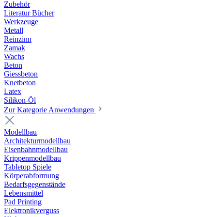
Zubehör
Literatur Bücher
Werkzeuge
Metall
Reinzinn
Zamak
Wachs
Beton
Giessbeton
Knetbeton
Latex
Silikon-Öl
Zur Kategorie Anwendungen
Modellbau
Architekturmodellbau
Eisenbahnmodellbau
Krippenmodellbau
Tabletop Spiele
Körperabformung
Bedarfsgegenstände
Lebensmittel
Pad Printing
Elektronikverguss